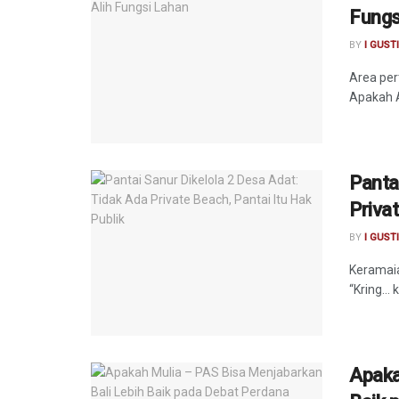
Fungs
BY
I GUST
Area per
Apakah A
Panta
Privat
BY
I GUST
Keramaia
“Kring… 
Apaka