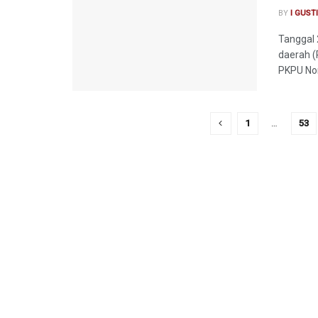
BY
I GUST
Tanggal 
daerah (
PKPU Nom
1
…
53