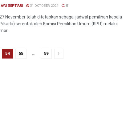
I AYU SEPTIARI
31 OCTOBER 2024
0
27 November telah ditetapkan sebagai jadwal pemilihan kepala
Pilkada) serentak oleh Komisi Pemilihan Umum (KPU) melalui
or...
54
55
…
59