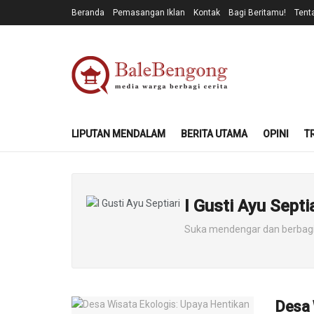
Beranda
Pemasangan Iklan
Kontak
Bagi Beritamu!
Tent
LIPUTAN MENDALAM
BERITA UTAMA
OPINI
T
I Gusti Ayu Septia
Suka mendengar dan berbag
Desa 