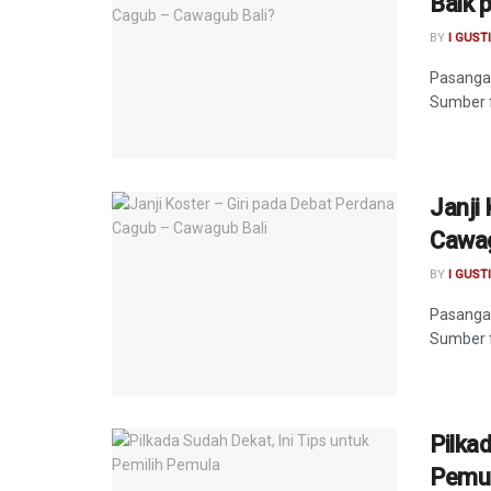
Baik 
BY
I GUST
Pasangan
Sumber f
Janji
Cawag
BY
I GUST
Pasangan
Sumber f
Pilkad
Pemu