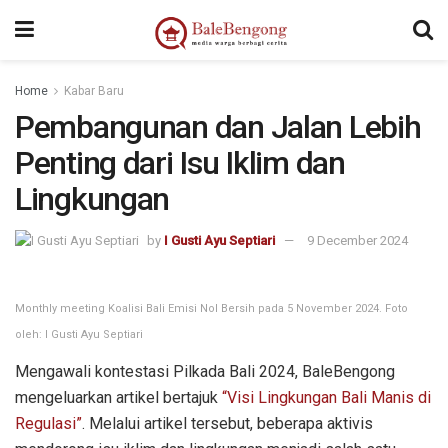
kampungbet
Home
Kabar Baru
Pembangunan dan Jalan Lebih
Penting dari Isu Iklim dan
Lingkungan
by
I Gusti Ayu Septiari
9 December 2024
Monthly meeting Koalisi Bali Emisi Nol Bersih pada 5 November 2024. Foto
oleh: I Gusti Ayu Septiari
Mengawali kontestasi Pilkada Bali 2024, BaleBengong
mengeluarkan artikel bertajuk
“Visi Lingkungan Bali Manis di
Regulasi”
. Melalui artikel tersebut, beberapa aktivis