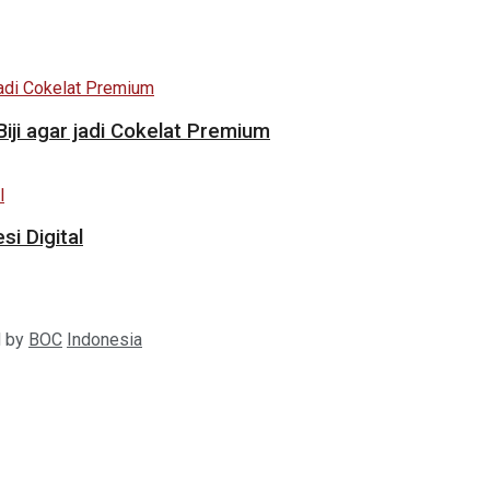
i agar jadi Cokelat Premium
i Digital
d by
BOC
Indonesia