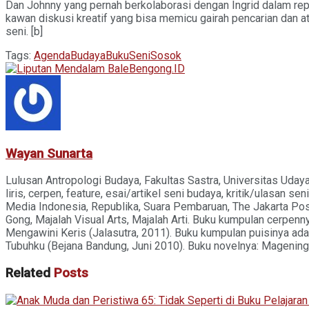
Dan Johnny yang pernah berkolaborasi dengan Ingrid dalam rep
kawan diskusi kreatif yang bisa memicu gairah pencarian dan a
seni. [b]
Tags:
Agenda
Budaya
Buku
Seni
Sosok
Wayan Sunarta
Lulusan Antropologi Budaya, Fakultas Sastra, Universitas Uday
liris, cerpen, feature, esai/artikel seni budaya, kritik/ulasan 
Media Indonesia, Republika, Suara Pembaruan, The Jakarta Post
Gong, Majalah Visual Arts, Majalah Arti. Buku kumpulan cerpen
Mengawini Keris (Jalasutra, 2011). Buku kumpulan puisinya ad
Tubuhku (Bejana Bandung, Juni 2010). Buku novelnya: Magening 
Related
Posts