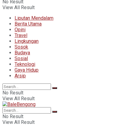
No Result
View All Result
Liputan Mendalam
Berita Utama
Opini
Travel
Lingkungan
Sosok
Budaya
Sosial
Teknologi
Gaya Hidup
Arsip
No Result
View All Result
No Result
View All Result