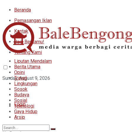
Beranda
Pemasangan Iklan
Kontak
Bagi Beritamu!
Tentang Kami
Liputan Mendalam
Berita Utama
Opini
Travel
Sunday, August 9, 2026
Lingkungan
Sosok
Budaya
Sosial
Login
Teknologi
Gaya Hidup
Arsip