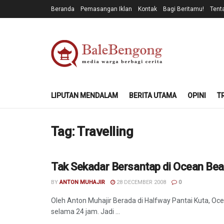
Beranda
Pemasangan Iklan
Kontak
Bagi Beritamu!
Tent
LIPUTAN MENDALAM
BERITA UTAMA
OPINI
T
Tag:
Travelling
Tak Sekadar Bersantap di Ocean Bea
KULINER
BY
ANTON MUHAJIR
28 DECEMBER 2008
0
Oleh Anton Muhajir Berada di Halfway Pantai Kuta, 
selama 24 jam. Jadi ...