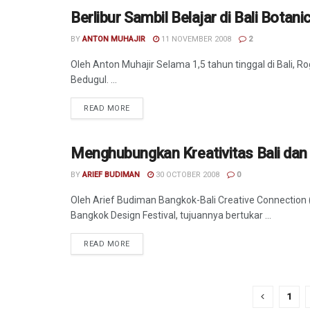
Berlibur Sambil Belajar di Bali Botani
TRAVEL
BY
ANTON MUHAJIR
11 NOVEMBER 2008
2
Oleh Anton Muhajir Selama 1,5 tahun tinggal di Bali, Ro
Bedugul. ...
READ MORE
Menghubungkan Kreativitas Bali da
BUDAYA
BY
ARIEF BUDIMAN
30 OCTOBER 2008
0
Oleh Arief Budiman Bangkok-Bali Creative Connection (
Bangkok Design Festival, tujuannya bertukar ...
READ MORE
1