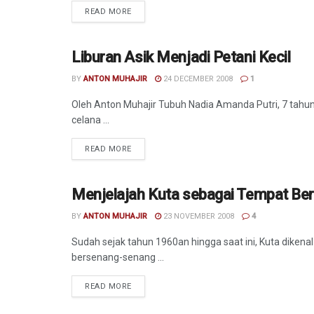
READ MORE
Liburan Asik Menjadi Petani Kecil
AGENDA
BY
ANTON MUHAJIR
24 DECEMBER 2008
1
Oleh Anton Muhajir Tubuh Nadia Amanda Putri, 7 tahun
celana ...
READ MORE
Menjelajah Kuta sebagai Tempat Ber
TRAVEL
BY
ANTON MUHAJIR
23 NOVEMBER 2008
4
Sudah sejak tahun 1960an hingga saat ini, Kuta dikenal 
bersenang-senang ...
READ MORE