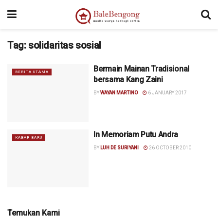
Tag:
solidaritas sosial
Bermain Mainan Tradisional
BERITA UTAMA
bersama Kang Zaini
BY
WAYAN MARTINO
6 JANUARY 2017
In Memoriam Putu Andra
KABAR BARU
BY
LUH DE SURIYANI
26 OCTOBER 2010
Temukan Kami