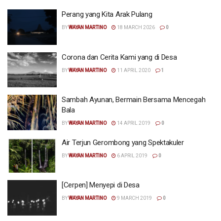
Perang yang Kita Arak Pulang
BY
WAYAN MARTINO
18 MARCH 2026
0
Corona dan Cerita Kami yang di Desa
BY
WAYAN MARTINO
11 APRIL 2020
1
Sambah Ayunan, Bermain Bersama Mencegah
Bala
BY
WAYAN MARTINO
14 APRIL 2019
0
Air Terjun Gerombong yang Spektakuler
BY
WAYAN MARTINO
6 APRIL 2019
0
[Cerpen] Menyepi di Desa
BY
WAYAN MARTINO
9 MARCH 2019
0