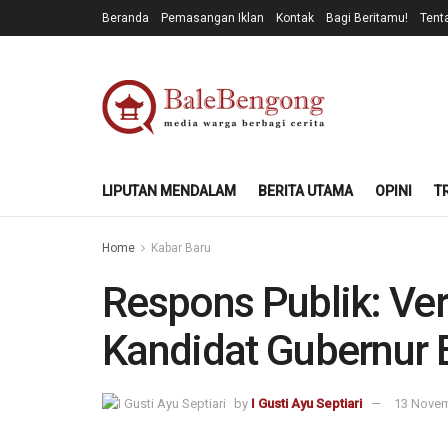
Beranda
Pemasangan Iklan
Kontak
Bagi Beritamu!
Tent
LIPUTAN MENDALAM
BERITA UTAMA
OPINI
T
Home
Kabar Baru
Respons Publik: Ver
Kandidat Gubernur B
by
I Gusti Ayu Septiari
13 Novem