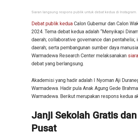
Siaran langsung respons publik untuk debat kedua di Instagram
Debat publik kedua
Calon Gubernur dan Calon Wak
2024. Tema debat kedua adalah “Menyikapi Dinami
daerah; collaborative governance dan pentahelix
daerah; serta pembangunan sumber daya manusia.
Warmadewa Research Center melaksanakan
siar
debat yang berlangsung.
Akademisi yang hadir adalah I Nyoman Aji Duran
Warmadewa. Hadir pula Anak Agung Gede Brahmant
Warmadewa. Berikut merupakan respons kedua aka
Janji Sekolah Gratis d
Pusat