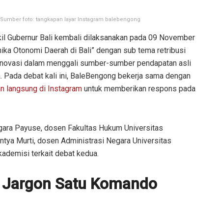
. Sumber foto: tangkapan layar Instagram balebengong
il Gubernur Bali kembali dilaksanakan pada 09 November
ka Otonomi Daerah di Bali” dengan sub tema retribusi
; inovasi dalam menggali sumber-sumber pendapatan asli
 Pada debat kali ini, BaleBengong bekerja sama dengan
an langsung di Instagram
untuk memberikan respons pada
egara Payuse, dosen Fakultas Hukum Universitas
ya Murti, dosen Administrasi Negara Universitas
demisi terkait debat kedua.
an Jargon Satu Komando