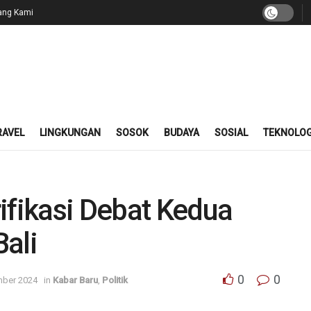
ang Kami
RAVEL
LINGKUNGAN
SOSOK
BUDAYA
SOSIAL
TEKNOLOG
ifikasi Debat Kedua
ali
0
0
ber 2024
in
Kabar Baru
,
Politik