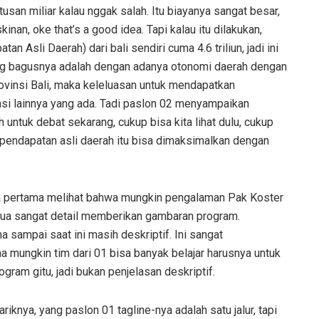
usan miliar kalau nggak salah. Itu biayanya sangat besar,
inan, oke that’s a good idea. Tapi kalau itu dilakukan,
n Asli Daerah) dari bali sendiri cuma 4.6 triliun, jadi ini
yang bagusnya adalah dengan adanya otonomi daerah dengan
insi Bali, maka keleluasan untuk mendapatkan
i lainnya yang ada. Tadi paslon 02 menyampaikan
h untuk debat sekarang, cukup bisa kita lihat dulu, cukup
u pendapatan asli daerah itu bisa dimaksimalkan dengan
 pertama melihat bahwa mungkin pengalaman Pak Koster
edua sangat detail memberikan gambaran program.
a sampai saat ini masih deskriptif. Ini sangat
a mungkin tim dari 01 bisa banyak belajar harusnya untuk
am gitu, jadi bukan penjelasan deskriptif.
riknya, yang paslon 01 tagline-nya adalah satu jalur, tapi