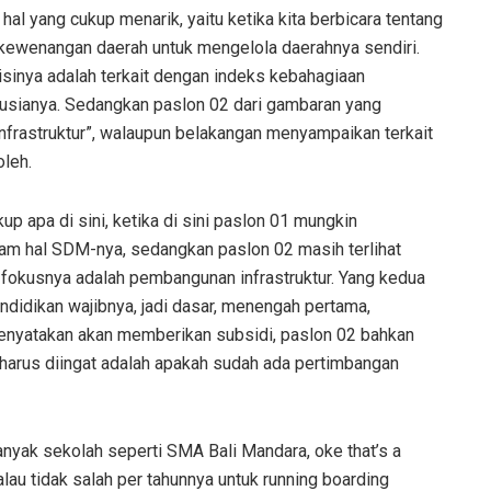
al yang cukup menarik, yaitu ketika kita berbicara tentang
ra kewenangan daerah untuk mengelola daerahnya sendiri.
 misinya adalah terkait dengan indeks kebahagiaan
usianya. Sedangkan paslon 02 dari gambaran yang
frastruktur”, walaupun belakangan menyampaikan terkait
oleh.
up apa di sini, ketika di sini paslon 01 mungkin
 hal SDM-nya, sedangkan paslon 02 masih terlihat
u fokusnya adalah pembangunan infrastruktur. Yang kedua
ndidikan wajibnya, jadi dasar, menengah pertama,
enyatakan akan memberikan subsidi, paslon 02 bahkan
g harus diingat adalah apakah sudah ada pertimbangan
yak sekolah seperti SMA Bali Mandara, oke that’s a
lau tidak salah per tahunnya untuk running boarding