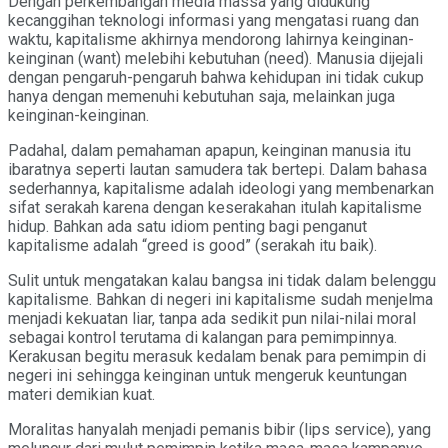
Dengan perkembangan media massa yang didukung
kecanggihan teknologi informasi yang mengatasi ruang dan
waktu, kapitalisme akhirnya mendorong lahirnya keinginan-
keinginan (want) melebihi kebutuhan (need). Manusia dijejali
dengan pengaruh-pengaruh bahwa kehidupan ini tidak cukup
hanya dengan memenuhi kebutuhan saja, melainkan juga
keinginan-keinginan.
Padahal, dalam pemahaman apapun, keinginan manusia itu
ibaratnya seperti lautan samudera tak bertepi. Dalam bahasa
sederhannya, kapitalisme adalah ideologi yang membenarkan
sifat serakah karena dengan keserakahan itulah kapitalisme
hidup. Bahkan ada satu idiom penting bagi penganut
kapitalisme adalah “greed is good” (serakah itu baik).
Sulit untuk mengatakan kalau bangsa ini tidak dalam belenggu
kapitalisme. Bahkan di negeri ini kapitalisme sudah menjelma
menjadi kekuatan liar, tanpa ada sedikit pun nilai-nilai moral
sebagai kontrol terutama di kalangan para pemimpinnya.
Kerakusan begitu merasuk kedalam benak para pemimpin di
negeri ini sehingga keinginan untuk mengeruk keuntungan
materi demikian kuat.
Moralitas hanyalah menjadi pemanis bibir (lips service), yang