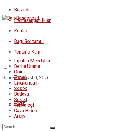
Beranda
Pemasangan Iklan
Kontak
Bagi Beritamu!
Tentang Kami
Liputan Mendalam
Berita Utama
Opini
Travel
Sunday, August 9, 2026
Lingkungan
Sosok
Budaya
Sosial
Login
Teknologi
Gaya Hidup
Arsip