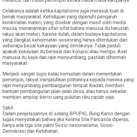
meluncur dari mulut pemimpin ketika masa-masa kampanye.
Celakanya adalah ketika kapitalisme juga merasuk kuat di
benak masyarakat. Kehidupan yang dipenuhi pengaruh
kenikmatan materi, yang disebar dengan masif oleh media
massa, menanamkan sifat-sifat bahwa manusia itu haruslah
rakus akan materi. Karena itulah, dalam budaya kapitalisme
yang dangkal, kehormatan seseorang hanya ditentukan dari
seberapa besar kekayaan yang dimilikinya. Tidak peduli
apakah kekayaan itu berasal dari korupsi atau menipu. Asal
manusia itu kaya dan rajin menyumbang, pastilah dihormati
masyarakat.
Menjadi sangat logis kalau kemudian dalam menentukan
pemimpin, rakyat menjatuhkan pilihannya kepada mereka yang
rajin menyumbang pembangunan tempat ibadah, memberi
bantuan pembangunan jalan-jalan desa, atau hanya sekadar
memberi amplop berisi uang puluhan ribu rupiah saja.
Sakit
Dalam penjelasannya di sidang BPUPKI, Bung Karno dengan
lugas menyatakan bahwa jika Kelima Sila Pancasila diperas,
hanya ada tiga sila yakni Sosio-nasionalisme, Sosio-
Demokrasi dan Ketuhanan.