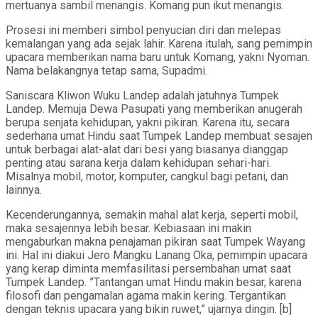
mertuanya sambil menangis. Komang pun ikut menangis.
Prosesi ini memberi simbol penyucian diri dan melepas
kemalangan yang ada sejak lahir. Karena itulah, sang pemimpin
upacara memberikan nama baru untuk Komang, yakni Nyoman.
Nama belakangnya tetap sama, Supadmi.
Saniscara Kliwon Wuku Landep adalah jatuhnya Tumpek
Landep. Memuja Dewa Pasupati yang memberikan anugerah
berupa senjata kehidupan, yakni pikiran. Karena itu, secara
sederhana umat Hindu saat Tumpek Landep membuat sesajen
untuk berbagai alat-alat dari besi yang biasanya dianggap
penting atau sarana kerja dalam kehidupan sehari-hari.
Misalnya mobil, motor, komputer, cangkul bagi petani, dan
lainnya.
Kecenderungannya, semakin mahal alat kerja, seperti mobil,
maka sesajennya lebih besar. Kebiasaan ini makin
mengaburkan makna penajaman pikiran saat Tumpek Wayang
ini. Hal ini diakui Jero Mangku Lanang Oka, pemimpin upacara
yang kerap diminta memfasilitasi persembahan umat saat
Tumpek Landep. ”Tantangan umat Hindu makin besar, karena
filosofi dan pengamalan agama makin kering. Tergantikan
dengan teknis upacara yang bikin ruwet,” ujarnya dingin. [b]