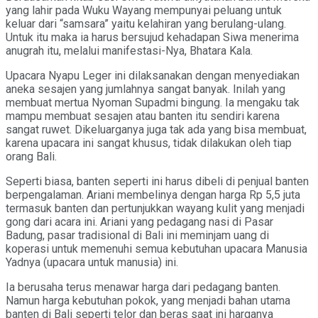
yang lahir pada Wuku Wayang mempunyai peluang untuk
keluar dari “samsara” yaitu kelahiran yang berulang-ulang.
Untuk itu maka ia harus bersujud kehadapan Siwa menerima
anugrah itu, melalui manifestasi-Nya, Bhatara Kala.
Upacara Nyapu Leger ini dilaksanakan dengan menyediakan
aneka sesajen yang jumlahnya sangat banyak. Inilah yang
membuat mertua Nyoman Supadmi bingung. Ia mengaku tak
mampu membuat sesajen atau banten itu sendiri karena
sangat ruwet. Dikeluarganya juga tak ada yang bisa membuat,
karena upacara ini sangat khusus, tidak dilakukan oleh tiap
orang Bali.
Seperti biasa, banten seperti ini harus dibeli di penjual banten
berpengalaman. Ariani membelinya dengan harga Rp 5,5 juta
termasuk banten dan pertunjukkan wayang kulit yang menjadi
gong dari acara ini. Ariani yang pedagang nasi di Pasar
Badung, pasar tradisional di Bali ini meminjam uang di
koperasi untuk memenuhi semua kebutuhan upacara Manusia
Yadnya (upacara untuk manusia) ini.
Ia berusaha terus menawar harga dari pedagang banten.
Namun harga kebutuhan pokok, yang menjadi bahan utama
banten di Bali seperti telor dan beras saat ini harganya