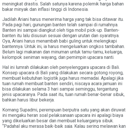
meningkat drastis. Salah satunya karena polemik harga bahan
bakar minyak dan inflasi tinggi di Indonesia.
Jadilah Ariani harus menerima harga yang tak bisa ditawar itu.
Pada pagi hari, gunungan banten telah sampai di rumahnya.
Banten ini sampai diangkut oleh tiga mobil pick-up. Banten-
banten itu lalu disusun sesuai dengan urutan dan syaratnya.
Oya, Ariani harus menambah babi guling untuk melengkapi
bantennya. Untuk ini, ia harus mengeluarkan ongkos tambahan.
Belum lagi makanan dan minuman untuk tamu-tamu, keluarga,
kelompok seniman wayang, dan pemimpin upacara nanti.
Hal ini lumrah dilakukan oleh penyelenggara upacara di Bali.
Konsep upacara di Bali yang dilakukan secara gotong royong,
membuat kebutuhan logistik juga harus memadai. Apalagi jika
tuan rumah membuat banten sendiri, niscaya acara jamuan ini
bisa dilakukan selama 3 hari sampai seminggu, tergantung
jenis upacaranya. Pada saat itu, tuan rumah benar-benar sibuk,
bahkan harus libur bekerja.
Komang Supadmi, perempuan berputra satu yang akan diruwat
ini mengaku heran soal pelaksanaan upacara ini apalagi biaya
yang dikeluarkan besar dan membuat keluarganya sibuk.
“Padahal aku merasa baik-baik saja. Kalau sering melawan kan