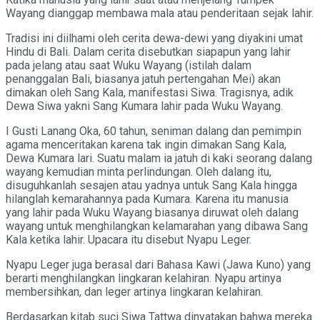
Wayang dianggap membawa mala atau penderitaan sejak lahir.
Tradisi ini diilhami oleh cerita dewa-dewi yang diyakini umat
Hindu di Bali. Dalam cerita disebutkan siapapun yang lahir
pada jelang atau saat Wuku Wayang (istilah dalam
penanggalan Bali, biasanya jatuh pertengahan Mei) akan
dimakan oleh Sang Kala, manifestasi Siwa. Tragisnya, adik
Dewa Siwa yakni Sang Kumara lahir pada Wuku Wayang.
I Gusti Lanang Oka, 60 tahun, seniman dalang dan pemimpin
agama menceritakan karena tak ingin dimakan Sang Kala,
Dewa Kumara lari. Suatu malam ia jatuh di kaki seorang dalang
wayang kemudian minta perlindungan. Oleh dalang itu,
disuguhkanlah sesajen atau yadnya untuk Sang Kala hingga
hilanglah kemarahannya pada Kumara. Karena itu manusia
yang lahir pada Wuku Wayang biasanya diruwat oleh dalang
wayang untuk menghilangkan kelamarahan yang dibawa Sang
Kala ketika lahir. Upacara itu disebut Nyapu Leger.
Nyapu Leger juga berasal dari Bahasa Kawi (Jawa Kuno) yang
berarti menghilangkan lingkaran kelahiran. Nyapu artinya
membersihkan, dan leger artinya lingkaran kelahiran.
Berdasarkan kitab suci Siwa Tattwa dinyatakan bahwa mereka