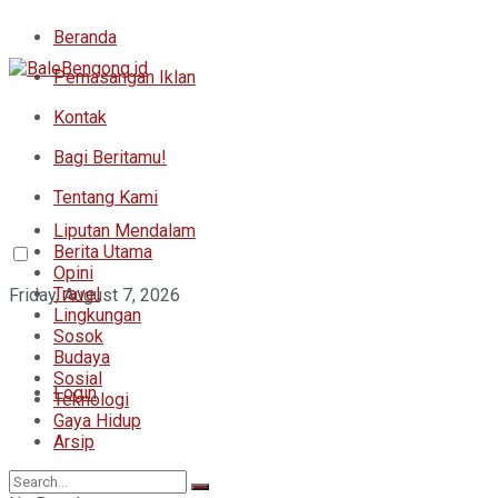
Beranda
Pemasangan Iklan
Kontak
Bagi Beritamu!
Tentang Kami
Liputan Mendalam
Berita Utama
Opini
Travel
Friday, August 7, 2026
Lingkungan
Sosok
Budaya
Sosial
Login
Teknologi
Gaya Hidup
Arsip