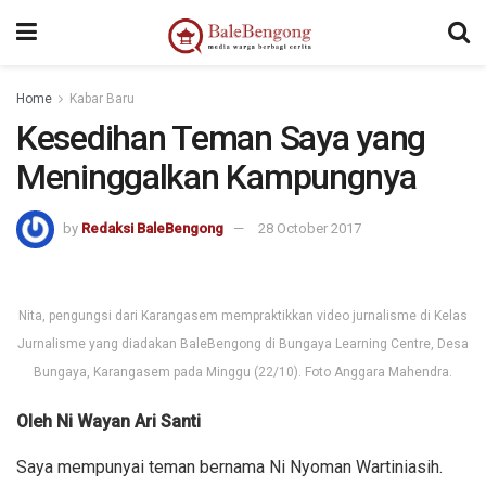
Home
Kabar Baru
Kesedihan Teman Saya yang
Meninggalkan Kampungnya
by
Redaksi BaleBengong
28 October 2017
Nita, pengungsi dari Karangasem mempraktikkan video jurnalisme di Kelas
Jurnalisme yang diadakan BaleBengong di Bungaya Learning Centre, Desa
Bungaya, Karangasem pada Minggu (22/10). Foto Anggara Mahendra.
Oleh Ni Wayan Ari Santi
Saya mempunyai teman bernama Ni Nyoman Wartiniasih.