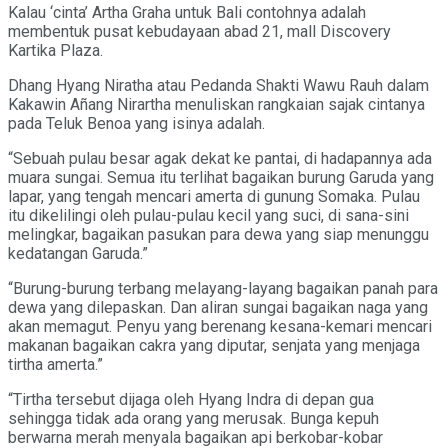
Kalau ‘cinta’ Artha Graha untuk Bali contohnya adalah
membentuk pusat kebudayaan abad 21, mall Discovery
Kartika Plaza.
Dhang Hyang Niratha atau Pedanda Shakti Wawu Rauh dalam
Kakawin Añang Nirartha menuliskan rangkaian sajak cintanya
pada Teluk Benoa yang isinya adalah.
“Sebuah pulau besar agak dekat ke pantai, di hadapannya ada
muara sungai. Semua itu terlihat bagaikan burung Garuda yang
lapar, yang tengah mencari amerta di gunung Somaka. Pulau
itu dikelilingi oleh pulau-pulau kecil yang suci, di sana-sini
melingkar, bagaikan pasukan para dewa yang siap menunggu
kedatangan Garuda.”
“Burung-burung terbang melayang-layang bagaikan panah para
dewa yang dilepaskan. Dan aliran sungai bagaikan naga yang
akan memagut. Penyu yang berenang kesana-kemari mencari
makanan bagaikan cakra yang diputar, senjata yang menjaga
tirtha amerta.”
“Tirtha tersebut dijaga oleh Hyang Indra di depan gua
sehingga tidak ada orang yang merusak. Bunga kepuh
berwarna merah menyala bagaikan api berkobar-kobar