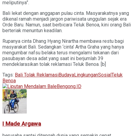
meliputinya”.
Bali lekat dengan anggapan pulau cinta. Masyarakatnya yang
dikenal ramah menjadi jargon pariwisata unggulan sejak era
Orde Baru. Namun, saat berbicara Teluk Benoa, kini orang Bali
berteriak menuntun keadilan.
Rupanya cinta Dhang Hyang Nirartha membawa restu bagi
masyarakat Bali. Sedangkan ‘cinta’ Artha Graha yang hanya
mengumbar nafsu belaka terus mengalami tekanan dari
pasubayan desa adat yang saat ini berjumlah 39
mendeklarasikan tolak reklamasi Teluk Benoa. [b]
Tags:
Bali Tolak Reklamasi
Budaya
Lingkungan
Sosial
Teluk
Benoa
I Made Argawa
berusaha santai ditengah dunia yang semakin cepat