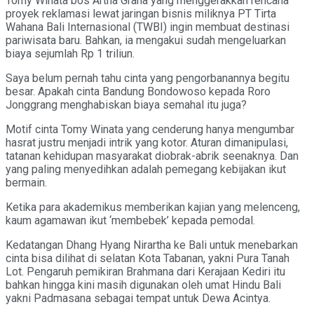
Tomy Winata bos Artha Graha yang menggerakkan rencana
proyek reklamasi lewat jaringan bisnis miliknya PT Tirta
Wahana Bali Internasional (TWBI) ingin membuat destinasi
pariwisata baru. Bahkan, ia mengakui sudah mengeluarkan
biaya sejumlah Rp 1 triliun.
Saya belum pernah tahu cinta yang pengorbanannya begitu
besar. Apakah cinta Bandung Bondowoso kepada Roro
Jonggrang menghabiskan biaya semahal itu juga?
Motif cinta Tomy Winata yang cenderung hanya mengumbar
hasrat justru menjadi intrik yang kotor. Aturan dimanipulasi,
tatanan kehidupan masyarakat diobrak-abrik seenaknya. Dan
yang paling menyedihkan adalah pemegang kebijakan ikut
bermain.
Ketika para akademikus memberikan kajian yang melenceng,
kaum agamawan ikut ‘membebek’ kepada pemodal.
Kedatangan Dhang Hyang Nirartha ke Bali untuk menebarkan
cinta bisa dilihat di selatan Kota Tabanan, yakni Pura Tanah
Lot. Pengaruh pemikiran Brahmana dari Kerajaan Kediri itu
bahkan hingga kini masih digunakan oleh umat Hindu Bali
yakni Padmasana sebagai tempat untuk Dewa Acintya.