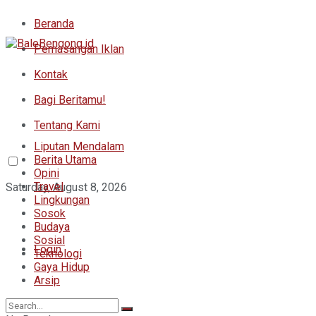
Beranda
Pemasangan Iklan
Kontak
Bagi Beritamu!
Tentang Kami
Liputan Mendalam
Berita Utama
Opini
Travel
Saturday, August 8, 2026
Lingkungan
Sosok
Budaya
Sosial
Login
Teknologi
Gaya Hidup
Arsip