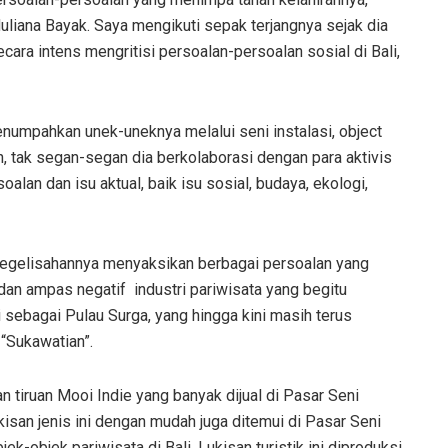
liana Bayak. Saya mengikuti sepak terjangnya sejak dia
ecara intens mengritisi persoalan-persoalan sosial di Bali,
enumpahkan unek-uneknya melalui seni instalasi, object
an, tak segan-segan dia berkolaborasi dengan para aktivis
alan dan isu aktual, baik isu sosial, budaya, ekologi,
 kegelisahannya menyaksikan berbagai persoalan yang
dan ampas negatif industri pariwisata yang begitu
 sebagai Pulau Surga, yang hingga kini masih terus
 “Sukawatian”.
n tiruan Mooi Indie yang banyak dijual di Pasar Seni
ukisan jenis ini dengan mudah juga ditemui di Pasar Seni
ek-objek pariwisata di Bali. Lukisan turistik ini diproduksi