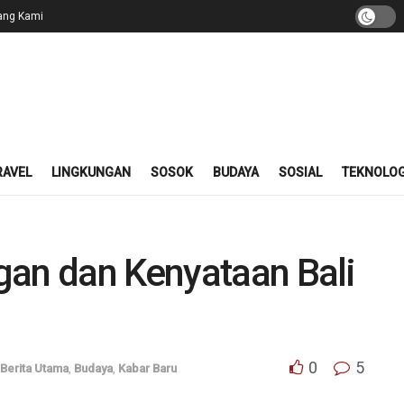
ang Kami
RAVEL
LINGKUNGAN
SOSOK
BUDAYA
SOSIAL
TEKNOLOG
gan dan Kenyataan Bali
0
5
Berita Utama
,
Budaya
,
Kabar Baru