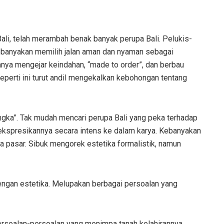
Bali, telah merambah benak banyak perupa Bali. Pelukis-
 kebanyakan memilih jalan aman dan nyaman sebagai
hanya mengejar keindahan, “made to order”, dan berbau
seperti ini turut andil mengekalkan kebohongan tentang
angka”. Tak mudah mencari perupa Bali yang peka terhadap
kspresikannya secara intens ke dalam karya. Kebanyakan
a pasar. Sibuk mengorek estetika formalistik, namun
ngan estetika. Melupakan berbagai persoalan yang
persoalan-persoalan yang menimpa tanah kelahirannya,