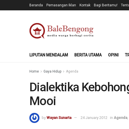
Beranda
Pemasangan Iklan
Kontak
Bagi Beritamu!
Tent
LIPUTAN MENDALAM
BERITA UTAMA
OPINI
T
Home
Gaya Hidup
Agenda
Dialektika Kebohon
Mooi
by
Wayan Sunarta
24 January 2012
in
Agenda
,