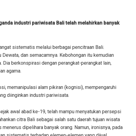
anda industri pariwisata Bali telah melahirkan banyak
gat sistematis melalui berbagai pencitraan Bali.
ulau Dewata, dan semacamnya. Kebohongan itu kemudian
. Dia berkonspirasi dengan perangkat-perangkat lain,
dan agama.
i, memanipulasi alam pikiran (kognisi), mempengaruhi
ng diinginkan industri pariwisata.
s sejak awal abad ke-19, telah mampu menyatukan persepsi
ankan citra Bali sebagai salah satu daerah tujuan wisata
rus menerus dipelihara banyak orang. Namun, ironisnya, pada
an sistematis terhadap elemen-elemen yang dijual