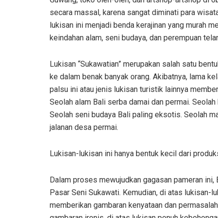
secara massal, karena sangat diminati para wisa
lukisan ini menjadi benda kerajinan yang murah 
keindahan alam, seni budaya, dan perempuan tela
Lukisan “Sukawatian” merupakan salah satu bent
ke dalam benak banyak orang. Akibatnya, lama ke
palsu ini atau jenis lukisan turistik lainnya memb
Seolah alam Bali serba damai dan permai. Seolah 
Seolah seni budaya Bali paling eksotis. Seolah mas
jalanan desa permai.
Lukisan-lukisan ini hanya bentuk kecil dari produk
Dalam proses mewujudkan gagasan pameran ini, Ba
Pasar Seni Sukawati. Kemudian, di atas lukisan-l
memberikan gambaran kenyataan dan permasalahan
gambaran ironis, di atas lukisan penuh kebohongan