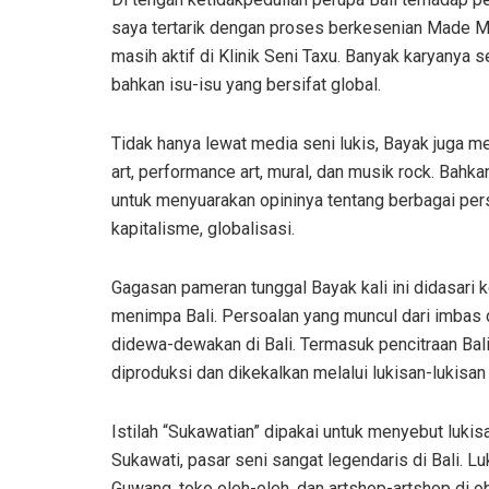
saya tertarik dengan proses berkesenian Made Mu
masih aktif di Klinik Seni Taxu. Banyak karyanya s
bahkan isu-isu yang bersifat global.
Tidak hanya lewat media seni lukis, Bayak juga m
art, performance art, mural, dan musik rock. Bahk
untuk menyuarakan opininya tentang berbagai perso
kapitalisme, globalisasi.
Gagasan pameran tunggal Bayak kali ini didasari
menimpa Bali. Persoalan yang muncul dari imbas 
didewa-dewakan di Bali. Termasuk pencitraan Bali
diproduksi dan dikekalkan melalui lukisan-lukisan
Istilah “Sukawatian” dipakai untuk menyebut lukisa
Sukawati, pasar seni sangat legendaris di Bali. L
Guwang, toko oleh-oleh, dan artshop-artshop di obj