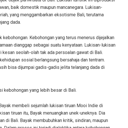
tawan, baik domestik maupun mancanegara. Lukisan-
meriah, yang menggambarkan eksotisme Bali, terutama
njang dada.
uk kebohongan. Kebohongan yang terus menerus dijejalkan
lamaan dianggap sebagai suatu kenyataan. Lukisan-lukisan
eri kesan seolah-olah tak ada persoalan gawat di Bali.
kehidupan sosial berlangsung bersahaja dan tentram.
ih bisa dijumpai gadis-gadis jelita telanjang dada di
si kebohongan yang lebih besar di Bali.
yak membeli sejumlah lukisan tiruan Mooi Indie di
ukisan tiruan itu, Bayak menuangkan unek-uneknya. Dia
 di Bali. Bayak membubuhkan kritik, sindiran, maupun
. Dalam proses ini terjadi dialektika antara kebohongan