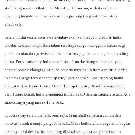
stuff. A big reason is that India Ministry of Tourism, with its subtle and
charming Incredible India campaign, is pushing the great Indian story
effectively.
Setelah India secara konsisten membawakan kampanye Incredible India
tersebut selama hampir lima tahun resultnya sangat menggembirakan bagi
perekonomian dan pariwisata India, termasuk juga komentar pakar branding
dunia. I’m surprised by India’s exclusion from the rising star category as
perceptions are changing with the country moving up from a spiritual order
to a new energy tech-oriented sphere,” kata Santosh Desai, seorang brand
analyst di The Future Group. Dalam 10 Top Country Brand Ranking 2006
oleh Future Brand, India menempati urutan ke-10 dan merupakan negara Asia
satu-satunya yang masuk 10 terbaik.
Success story selalu menarik buat saya. Ia menjadi semacam cermin dan
motivasi untuk menuju yang lebih baik. Maka ketika kita mengetahui begitu
lazimnya kini destination branding dipakai sebagai strategi destination