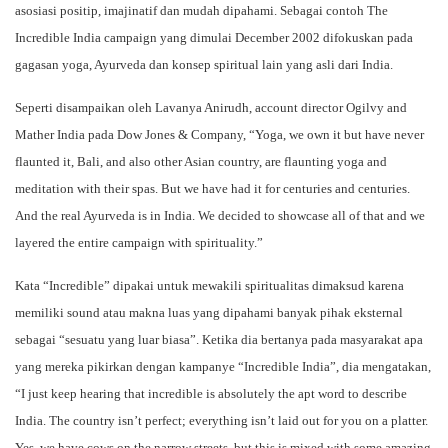
asosiasi positip, imajinatif dan mudah dipahami. Sebagai contoh The
Incredible India campaign yang dimulai December 2002 difokuskan pada
gagasan yoga, Ayurveda dan konsep spiritual lain yang asli dari India.
Seperti disampaikan oleh Lavanya Anirudh, account director Ogilvy and
Mather India pada Dow Jones & Company, “Yoga, we own it but have never
flaunted it, Bali, and also other Asian country, are flaunting yoga and
meditation with their spas. But we have had it for centuries and centuries.
And the real Ayurveda is in India. We decided to showcase all of that and we
layered the entire campaign with spirituality.”
Kata “Incredible” dipakai untuk mewakili spiritualitas dimaksud karena
memiliki sound atau makna luas yang dipahami banyak pihak eksternal
sebagai “sesuatu yang luar biasa”. Ketika dia bertanya pada masyarakat apa
yang mereka pikirkan dengan kampanye “Incredible India”, dia mengatakan,
“I just keep hearing that incredible is absolutely the apt word to describe
India. The country isn’t perfect; everything isn’t laid out for you on a platter.
Yes, we have cows on the narrow streets, but this is mixed with some amazing