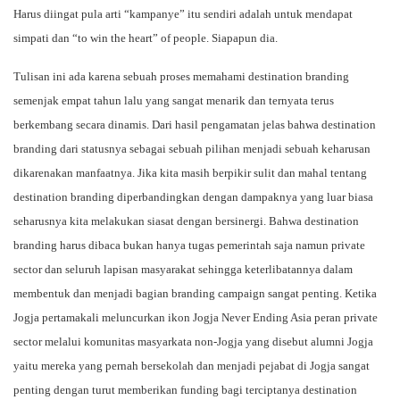
Harus diingat pula arti “kampanye” itu sendiri adalah untuk mendapat
simpati dan “to win the heart” of people. Siapapun dia.
Tulisan ini ada karena sebuah proses memahami destination branding
semenjak empat tahun lalu yang sangat menarik dan ternyata terus
berkembang secara dinamis. Dari hasil pengamatan jelas bahwa destination
branding dari statusnya sebagai sebuah pilihan menjadi sebuah keharusan
dikarenakan manfaatnya. Jika kita masih berpikir sulit dan mahal tentang
destination branding diperbandingkan dengan dampaknya yang luar biasa
seharusnya kita melakukan siasat dengan bersinergi. Bahwa destination
branding harus dibaca bukan hanya tugas pemerintah saja namun private
sector dan seluruh lapisan masyarakat sehingga keterlibatannya dalam
membentuk dan menjadi bagian branding campaign sangat penting. Ketika
Jogja pertamakali meluncurkan ikon Jogja Never Ending Asia peran private
sector melalui komunitas masyarkata non-Jogja yang disebut alumni Jogja
yaitu mereka yang pernah bersekolah dan menjadi pejabat di Jogja sangat
penting dengan turut memberikan funding bagi terciptanya destination