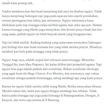
rumah kami petang tadi.
Tradisi membawa kue dan buah menjelang hari raya itu disebut
ngejot
. Tidak
hanya menjelang Galungan tapi juga pada upacara lain seperti pernikahan,
otonan
(peringatan hari lahir), dan seterusnya.
Ngejot
sebenarnya biasa
dilakukan pada tiap tetangga tanpa melihat agama atau suku apa pun. Namun
karena tetangga yang Hindu juga merayakan, dan berarti punya buah dan kue
yang sama, jadilah
ngejot
ini lebih banyak untuk yang beragama lain.
Tapi ini tidak mutlak. Kadang-kadang yang sama-sama merayakan Galungan
pun berbagi kue atau buah terutama kue yang tidak mereka punyai. Misalnya
memberi kue bolu pada tetangga yang tidak punya.
Ngejot
, bagi saya, adalah wujud dari toleransi antar-tetangga. Bhinneka
Tunggal Ika, kata Mpu Prapanca. Ini kalau dilihat dari perspektif agama. Tapi
ngejot
bisa juga adalah praktik dari sosialisme. Bukan sosialisme ideologis
yang agak berat ala Hugo Chavez, Evo Morales, dan seterusnya, tapi cukup
sosialisme sebagai praktik bertetangga, saling membagi apa yang kami punya.
Karena itu
ngejot
tidak melulu milik orang Hindu. Ketika merayakan lebaran
Oktober tahun lalu, kami pun
ngejot
dengan membagi kue lebaran. Tidak
hanya pada tetangga tapi juga pada keluarga di Padangsambian, Oongan, Jl
Kenyeri, dan tentu saja mertua di Jl Banteng.