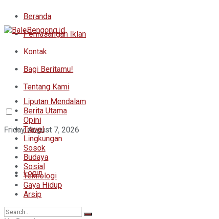
Beranda
Pemasangan Iklan
Kontak
Bagi Beritamu!
Tentang Kami
Liputan Mendalam
Berita Utama
Opini
Travel
Friday, August 7, 2026
Lingkungan
Sosok
Budaya
Sosial
Login
Teknologi
Gaya Hidup
Arsip