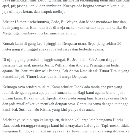
Saya membuka pintu. Dadong masuk membawa sekeranjang buah dan kue. Ada
apel, pir, pisang, jeruk, dan rambutan. Kuenya ada begina semacam kerupuk,
jaja uli, tape ketan, dan krupuk melinjo.
Sekitar 15 menit sebelumnya, Gede, Bu Wayan, dan Made membawa kue dan
buah yang sama. Buah dan kue di meja makan kami semakin penuh ketika Bu
Mega juga membawa roti ke rumah malam itu.
Rumah kami di gang kecil pinggiran Denpasar utara. Sepanjang sekitar 50
meter gang itu tinggal aneka rupa keluarga dan berbeda agama.
Di ujung gang, persis di pinggir sungai, Bu Jeani dan Pak Anton tinggal
bersama tiga anak mereka Jeani, William, dan Andrew. Pasangan ini beda
agama. Bu Jeani muslim asli Padang. Pak Anton Katolik asli Timor Timur, yang
kemudian jadi Timor Leste, dan kini warga Denpasar.
Keluarga saya sendiri muslim. Kami sekuler. Tidak ada tanda apa pun yang
identik dengan agama apa pun di rumah kami. Bagi kami agama biarlah jadi
urusan kami. Bukan untuk diperlihatkan pada orang lain. Istri saya orang Bali
dan jadi muallaf ketika menikah dengan saya. Cerita ini sama dengan tetangga
kami, Pak Sutir dan Bu Risma, yang kini punya dua anak.
Selebihnya, selain tiga keluarga itu, delapan keluarga lain beragama Hindu.
Dan, besok tetangga-tetangga kami ini merayakan Galungan. Tapi, meski tidak
beragama Hindu, kami ikut merayakan. Ya, lewat buah dan kue yang dibawa ke