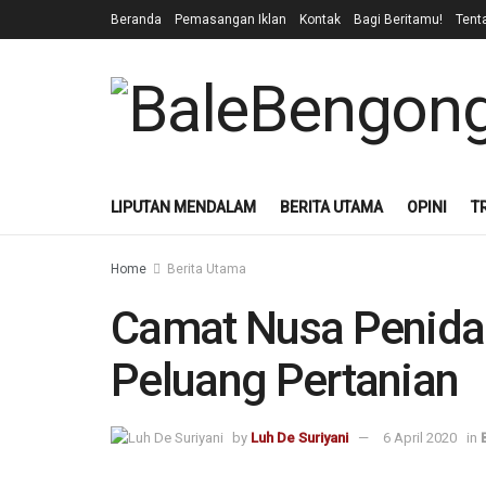
Beranda
Pemasangan Iklan
Kontak
Bagi Beritamu!
Tent
LIPUTAN MENDALAM
BERITA UTAMA
OPINI
T
Home
Berita Utama
Camat Nusa Penida:
Peluang Pertanian
by
Luh De Suriyani
6 April 2020
in