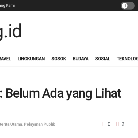
ang Kami
RAVEL
LINGKUNGAN
SOSOK
BUDAYA
SOSIAL
TEKNOLOG
 Belum Ada yang Lihat
0
2
Berita Utama
,
Pelayanan Publik