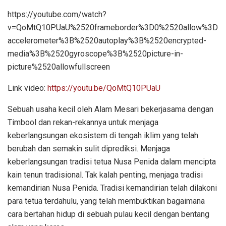
https://youtube.com/watch?
v=QoMtQ10PUaU%2520frameborder%3D0%2520allow%3D
accelerometer%3B%2520autoplay%3B%2520encrypted-
media%3B%2520gyroscope%3B%2520picture-in-
picture%2520allowfullscreen
Link video:
https://youtu.be/QoMtQ10PUaU
Sebuah usaha kecil oleh Alam Mesari bekerjasama dengan
Timbool dan rekan-rekannya untuk menjaga
keberlangsungan ekosistem di tengah iklim yang telah
berubah dan semakin sulit diprediksi. Menjaga
keberlangsungan tradisi tetua Nusa Penida dalam mencipta
kain tenun tradisional. Tak kalah penting, menjaga tradisi
kemandirian Nusa Penida. Tradisi kemandirian telah dilakoni
para tetua terdahulu, yang telah membuktikan bagaimana
cara bertahan hidup di sebuah pulau kecil dengan bentang