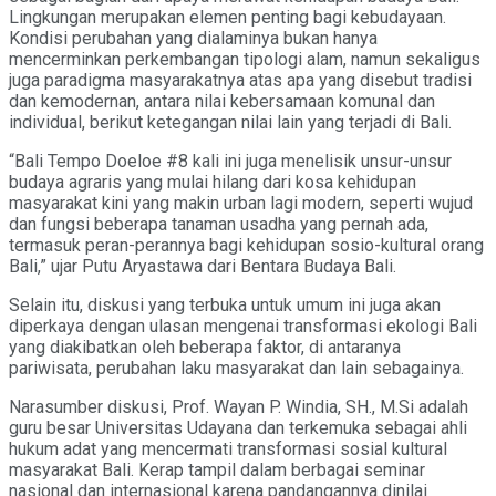
Lingkungan merupakan elemen penting bagi kebudayaan.
Kondisi perubahan yang dialaminya bukan hanya
mencerminkan perkembangan tipologi alam, namun sekaligus
juga paradigma masyarakatnya atas apa yang disebut tradisi
dan kemodernan, antara nilai kebersamaan komunal dan
individual, berikut ketegangan nilai lain yang terjadi di Bali.
“Bali Tempo Doeloe #8 kali ini juga menelisik unsur-unsur
budaya agraris yang mulai hilang dari kosa kehidupan
masyarakat kini yang makin urban lagi modern, seperti wujud
dan fungsi beberapa tanaman usadha yang pernah ada,
termasuk peran-perannya bagi kehidupan sosio-kultural orang
Bali,” ujar Putu Aryastawa dari Bentara Budaya Bali.
Selain itu, diskusi yang terbuka untuk umum ini juga akan
diperkaya dengan ulasan mengenai transformasi ekologi Bali
yang diakibatkan oleh beberapa faktor, di antaranya
pariwisata, perubahan laku masyarakat dan lain sebagainya.
Narasumber diskusi, Prof. Wayan P. Windia, SH., M.Si adalah
guru besar Universitas Udayana dan terkemuka sebagai ahli
hukum adat yang mencermati transformasi sosial kultural
masyarakat Bali. Kerap tampil dalam berbagai seminar
nasional dan internasional karena pandangannya dinilai