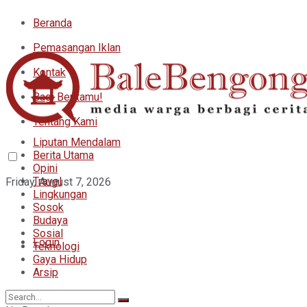
Beranda
Pemasangan Iklan
Kontak
Bagi Beritamu!
Tentang Kami
Liputan Mendalam
Berita Utama
Opini
Travel
Friday, August 7, 2026
Lingkungan
Sosok
Budaya
Sosial
Login
Teknologi
Gaya Hidup
Arsip