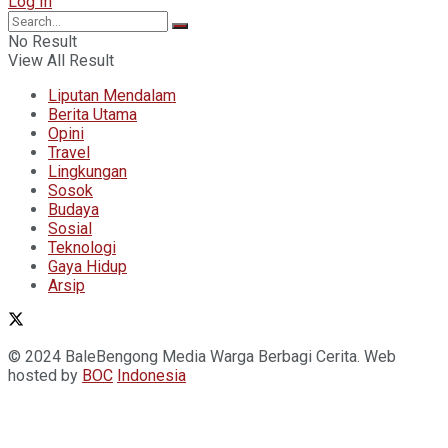
Log In
No Result
View All Result
Liputan Mendalam
Berita Utama
Opini
Travel
Lingkungan
Sosok
Budaya
Sosial
Teknologi
Gaya Hidup
Arsip
© 2024 BaleBengong Media Warga Berbagi Cerita. Web
hosted by
BOC
Indonesia