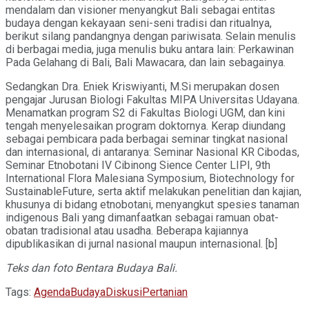
mendalam dan visioner menyangkut Bali sebagai entitas
budaya dengan kekayaan seni-seni tradisi dan ritualnya,
berikut silang pandangnya dengan pariwisata. Selain menulis
di berbagai media, juga menulis buku antara lain: Perkawinan
Pada Gelahang di Bali, Bali Mawacara, dan lain sebagainya.
Sedangkan Dra. Eniek Kriswiyanti, M.Si merupakan dosen
pengajar Jurusan Biologi Fakultas MIPA Universitas Udayana.
Menamatkan program S2 di Fakultas Biologi UGM, dan kini
tengah menyelesaikan program doktornya. Kerap diundang
sebagai pembicara pada berbagai seminar tingkat nasional
dan internasional, di antaranya: Seminar Nasional KR Cibodas,
Seminar Etnobotani IV Cibinong Sience Center LIPI, 9th
International Flora Malesiana Symposium, Biotechnology for
SustainableFuture, serta aktif melakukan penelitian dan kajian,
khusunya di bidang etnobotani, menyangkut spesies tanaman
indigenous Bali yang dimanfaatkan sebagai ramuan obat-
obatan tradisional atau usadha. Beberapa kajiannya
dipublikasikan di jurnal nasional maupun internasional. [b]
Teks dan foto Bentara Budaya Bali.
Tags:
Agenda
Budaya
Diskusi
Pertanian