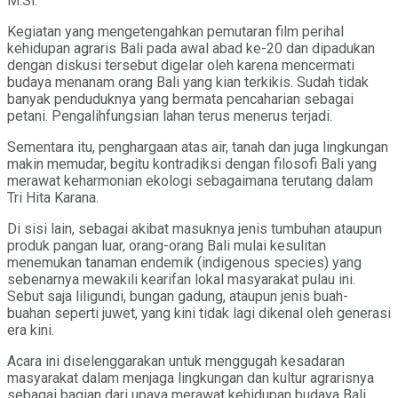
M.Si.
Kegiatan yang mengetengahkan pemutaran film perihal
kehidupan agraris Bali pada awal abad ke-20 dan dipadukan
dengan diskusi tersebut digelar oleh karena mencermati
budaya menanam orang Bali yang kian terkikis. Sudah tidak
banyak penduduknya yang bermata pencaharian sebagai
petani. Pengalihfungsian lahan terus menerus terjadi.
Sementara itu, penghargaan atas air, tanah dan juga lingkungan
makin memudar, begitu kontradiksi dengan filosofi Bali yang
merawat keharmonian ekologi sebagaimana terutang dalam
Tri Hita Karana.
Di sisi lain, sebagai akibat masuknya jenis tumbuhan ataupun
produk pangan luar, orang-orang Bali mulai kesulitan
menemukan tanaman endemik (indigenous species) yang
sebenarnya mewakili kearifan lokal masyarakat pulau ini.
Sebut saja liligundi, bungan gadung, ataupun jenis buah-
buahan seperti juwet, yang kini tidak lagi dikenal oleh generasi
era kini.
Acara ini diselenggarakan untuk menggugah kesadaran
masyarakat dalam menjaga lingkungan dan kultur agrarisnya
sebagai bagian dari upaya merawat kehidupan budaya Bali.