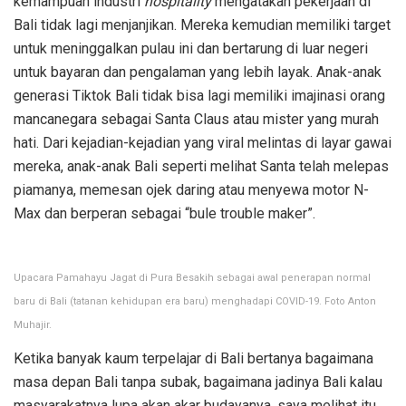
kemampuan industri
hospitality
mengatakan pekerjaan di
Bali tidak lagi menjanjikan. Mereka kemudian memiliki target
untuk meninggalkan pulau ini dan bertarung di luar negeri
untuk bayaran dan pengalaman yang lebih layak. Anak-anak
generasi Tiktok Bali tidak bisa lagi memiliki imajinasi orang
mancanegara sebagai Santa Claus atau mister yang murah
hati. Dari kejadian-kejadian yang viral melintas di layar gawai
mereka, anak-anak Bali seperti melihat Santa telah melepas
piamanya, memesan ojek daring atau menyewa motor N-
Max dan berperan sebagai “bule trouble maker”.
Upacara Pamahayu Jagat di Pura Besakih sebagai awal penerapan normal
baru di Bali (tatanan kehidupan era baru) menghadapi COVID-19. Foto Anton
Muhajir.
Ketika banyak kaum terpelajar di Bali bertanya bagaimana
masa depan Bali tanpa subak, bagaimana jadinya Bali kalau
masyarakatnya lupa akan akar budayanya, saya melihat itu