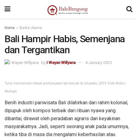
kampungbet
Home
Berita Utama
Bali Hampir Habis, Semenjana
dan Tergantikan
by
I Wayan Willyana
4 January 2025
Turis memenuhi lokasi pertunjukan tari kecak di Uluwatu, 2019. Foto Anton
Muhajir.
Benih industri pariwisata Bali dilahirkan dari rahim kolonial,
dipupuk oleh kompos terbaik dari ribuan nyawa yang
dibantai, dirawat oleh peradaban agraris dan keyakinan
masyarakatnya. Jadi, seperti seorang anak pada umumnya,
ketika tiba di masa dia mengalami keberhasilan atau