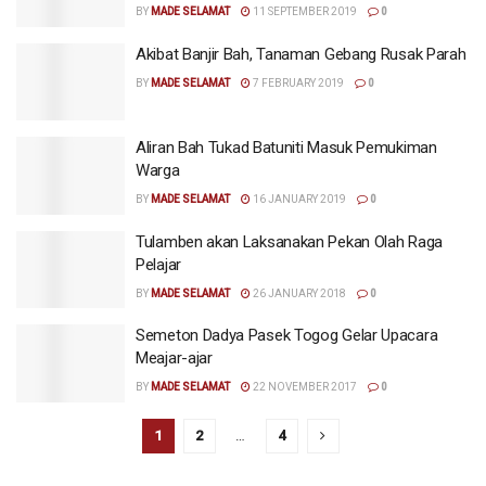
BY
MADE SELAMAT
11 SEPTEMBER 2019
0
Akibat Banjir Bah, Tanaman Gebang Rusak Parah
BY
MADE SELAMAT
7 FEBRUARY 2019
0
Aliran Bah Tukad Batuniti Masuk Pemukiman
Warga
BY
MADE SELAMAT
16 JANUARY 2019
0
Tulamben akan Laksanakan Pekan Olah Raga
Pelajar
BY
MADE SELAMAT
26 JANUARY 2018
0
Semeton Dadya Pasek Togog Gelar Upacara
Meajar-ajar
BY
MADE SELAMAT
22 NOVEMBER 2017
0
1
2
…
4