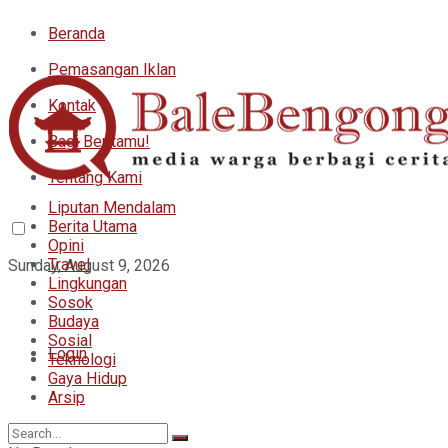
Beranda
Pemasangan Iklan
Kontak
Bagi Beritamu!
Tentang Kami
Liputan Mendalam
Berita Utama
Opini
Travel
Sunday, August 9, 2026
Lingkungan
Sosok
Budaya
Sosial
Login
Teknologi
Gaya Hidup
Arsip