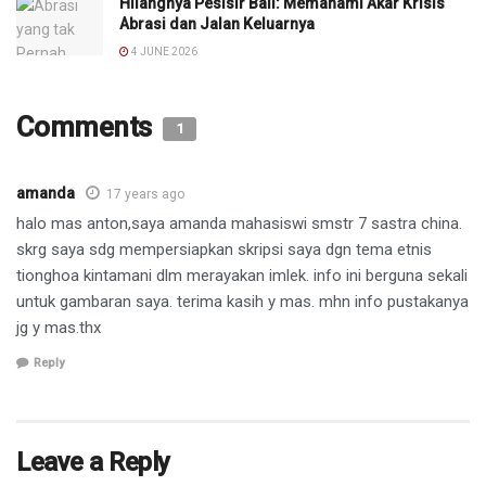
Hilangnya Pesisir Bali: Memahami Akar Krisis
Abrasi dan Jalan Keluarnya
4 JUNE 2026
Comments
1
amanda
17 years ago
halo mas anton,saya amanda mahasiswi smstr 7 sastra china.
skrg saya sdg mempersiapkan skripsi saya dgn tema etnis
tionghoa kintamani dlm merayakan imlek. info ini berguna sekali
untuk gambaran saya. terima kasih y mas. mhn info pustakanya
jg y mas.thx
Reply
Leave a Reply