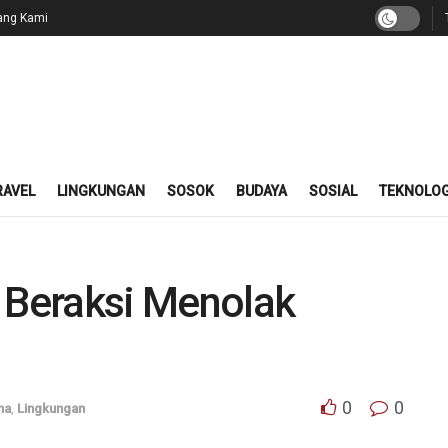
ang Kami
RAVEL
LINGKUNGAN
SOSOK
BUDAYA
SOSIAL
TEKNOLOG
Beraksi Menolak
0
0
ma
,
Lingkungan