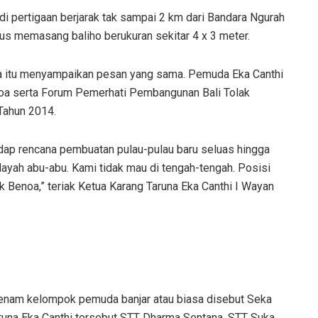
di pertigaan berjarak tak sampai 2 km dari Bandara Ngurah
igus memasang baliho berukuran sekitar 4 x 3 meter.
a itu menyampaikan pesan yang sama. Pemuda Eka Canthi
a serta Forum Pemerhati Pembangunan Bali Tolak
Tahun 2014.
dap rencana pembuatan pulau-pulau baru seluas hingga
layah abu-abu. Kami tidak mau di tengah-tengah. Posisi
k Benoa,” teriak Ketua Karang Taruna Eka Canthi I Wayan
i enam kelompok pemuda banjar atau biasa disebut Seka
runa Eka Canthi tersebut STT Dharma Sentana, STT Suka