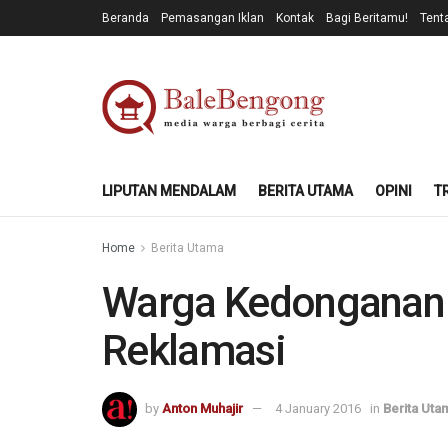
Beranda
Pemasangan Iklan
Kontak
Bagi Beritamu!
Tent
LIPUTAN MENDALAM
BERITA UTAMA
OPINI
T
Home
Berita Utama
Warga Kedonganan 
Reklamasi
by
Anton Muhajir
4 January 2016
in
Berita Uta