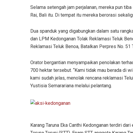
Selama setengah jam perjalanan, mereka pun tiba 
Rai, Bali itu. Di tempat itu mereka berorasi sekal
Dua spanduk yang digabungkan dalam satu rangk
dan LPM Kedonganan Tolak Reklamasi Teluk Beno
Reklamasi Teluk Benoa, Batalkan Perpres No. 51 
Orator bergantian menyampaikan penolakan terha
700 hektar tersebut. “Kami tidak mau berada di wi
kami sudah jelas, menolak rencana reklamasi Telu
Yustisia Semarariana melalui pelantang.
Karang Taruna Eka Canthi Kedonganan terdiri dar
Teruna Teruni (STT). Enam STT anggota Karang Ta