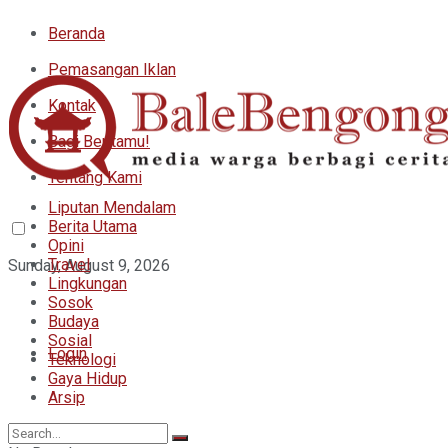
Beranda
Pemasangan Iklan
Kontak
Bagi Beritamu!
Tentang Kami
Liputan Mendalam
Berita Utama
Opini
Travel
Sunday, August 9, 2026
Lingkungan
Sosok
Budaya
Sosial
Login
Teknologi
Gaya Hidup
Arsip