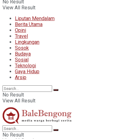
No Result
View All Result
Liputan Mendalam
Berita Utama
Opini
Travel
Lingkungan
Sosok
Budaya
Sosial
Teknologi
Gaya Hidup
Arsip
No Result
View All Result
No Result