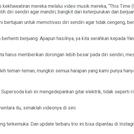
is kekhawatiran mereka melalui video musik mereka, “This Time 
latih diri sendiri agar mandiri, bangkit dari keterpurukan dan ber
 ini bertujuan untuk memotivasi diri sendiri agar tidak cengeng, 
gan berhenti berjuang. Apapun hasilnya, ya kita serahkan kepada 
ita harus memberikan dorongan lebih besar pada diri sendiri, m
 oleh teman-teman, mungkin semua harapan yang kami punya hanya
 Supersoda kali ini mengedepankan gitar elektrik, tidak seperti r
ntara itu, simaklah videonya di sini:
ng terkemuka. Dan update terbaru trio ini bisa dipantau di Inst