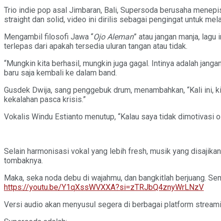
Trio indie pop asal Jimbaran, Bali, Supersoda berusaha menep
straight dan solid, video ini dirilis sebagai pengingat untuk me
Mengambil filosofi Jawa “
Ojo Aleman
” atau jangan manja, lagu
terlepas dari apakah tersedia uluran tangan atau tidak.
“Mungkin kita berhasil, mungkin juga gagal. Intinya adalah jan
baru saja kembali ke dalam band.
Gusdek Dwija, sang penggebuk drum, menambahkan, “Kali ini, k
kekalahan pasca krisis.”
Vokalis Windu Estianto menutup, “Kalau saya tidak dimotivasi
Selain harmonisasi vokal yang lebih fresh, musik yang disajikan
tombaknya.
Maka, seka noda debu di wajahmu, dan bangkitlah berjuang. Seme
https://youtu.be/Y1qXssWVXXA?si=zTRJbQ4znyWrLNzV
Versi audio akan menyusul segera di berbagai platform streami