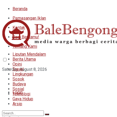
Beranda
Pemasangan Iklan
Kontak
Bagi Beritamu!
Tentang Kami
Liputan Mendalam
Berita Utama
Opini
Travel
Saturday, August 8, 2026
Lingkungan
Sosok
Budaya
Sosial
Login
Teknologi
Gaya Hidup
Arsip