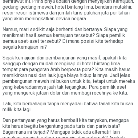
semrawut ini. Prinsipnya adalah dengan menyajikan kemajuan,
gedung-gedung mewah, hotel bintang lima, bandara mutakhir,
resor-resor istimewa dan jumlah turis puluhan juta per tahun
yang akan meningkatkan devisa negara.
Namun, mari sedikit saja berhenti dan bertanya. Siapa yang
menikmati hasil semua kemajuan tersebut? Siapa pemilik
semua aset-aset tersebut? Di mana posisi kita terhadap
segala kemajuan ini?
Sejak kemajuan dan pembangunan yang masif, apakah kita
sanggup dengan mudah menginap di hotel bintang lima
tempat para pangeran Arab berpesta pora? Kita masih harus
memikirkan nasi dan lauk juga biaya hidup lainnya. Jadi jelas
pembangunan mewah ini bukan untuk kita, tetapi untuk mereka
yang keberadaannya jauh tak terjangkau. Para pemilik aset
yang mengeruk jutaan dolar dan membagi recehnya ke kita.
Lalu, kita berbahagia tanpa menyadari bahwa tanah kita bukan
milik kita lagi.
Dan pertanyaan yang harus kembali kita tanyakan, mengapa
kita harus begitu bergantung pada turis dan pariwisata?
Bagaimana ini terjadi? Mengapa tidak ada alternatif lain
misalnya menjadi petani, pengrajin, dan peternak? Apakah