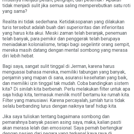
tidak menjadi sulit jika semua saling memperebutkan satu roti
yang sama?
Realita ini tidak sederhana. Ketidaksopanan yang dilakukan
turis tersebut adalah buah dari superioritas dan inferioritas
yang harus kita akui. Meski zaman telah beranjak, penemuan
telah banyak, para pemikir dan penggerak telah berupaya
meniadakan kolonialisme, tetapi bagi segelintir orang sempit,
mereka masih datang dengan mental sombong yang merasa
diri lebih hebat.
Bagi saya, sangat sulit tinggal di Jerman, karena harus
menguasai bahasa mereka, memiliki tabungan yang banyak,
penjamin yang mapan di sana, asuransi kesehatan yang baik,
dan memiliki izin tinggal tak mudah. Coba bandingkan sistem
kita? Di sinilah kita berbenah. Perlu melakukan filter untuk apa
saja hidup kita, termasuk menilik motif bertamu ke rumah kita.
Filter yang manusiawi. Karena percayalah, jumlah turis tidak
selalu berbanding lurus dengan naiknya taraf hidup kita.
Jika saya tuliskan tentang bagaimana sombong dan
pemarahnya banyak pasien asing saya, maka, kalian pasti
akan merasa lelah dan emosional. Saya pernah bertengkar
dengan pasien dari negara yang terkenal kaya raya di