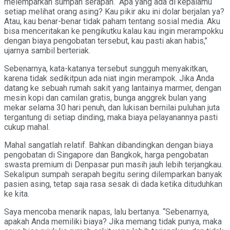
melemparkan sumpah serapah. “Apa yang ada di kepalamu
setiap melihat orang asing? Kau pikir aku ini dolar berjalan ya?
Atau, kau benar-benar tidak paham tentang sosial media. Aku
bisa menceritakan ke pengikutku kalau kau ingin merampokku
dengan biaya pengobatan tersebut, kau pasti akan habis,’’
ujarnya sambil berteriak.
Sebenarnya, kata-katanya tersebut sungguh menyakitkan,
karena tidak sedikitpun ada niat ingin merampok. Jika Anda
datang ke sebuah rumah sakit yang lantainya marmer, dengan
mesin kopi dan camilan gratis, bunga anggrek bulan yang
mekar selama 30 hari penuh, dan lukisan bernilai puluhan juta
tergantung di setiap dinding, maka biaya pelayanannya pasti
cukup mahal.
Mahal sangatlah relatif. Bahkan dibandingkan dengan biaya
pengobatan di Singapore dan Bangkok, harga pengobatan
swasta premium di Denpasar pun masih jauh lebih terjangkau.
Sekalipun sumpah serapah begitu sering dilemparkan banyak
pasien asing, tetap saja rasa sesak di dada ketika dituduhkan
ke kita.
Saya mencoba menarik napas, lalu bertanya. “Sebenarnya,
apakah Anda memiliki biaya? Jika memang tidak punya, maka