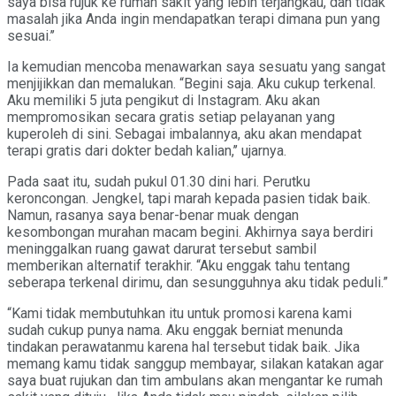
saya bisa rujuk ke rumah sakit yang lebih terjangkau, dan tidak
masalah jika Anda ingin mendapatkan terapi dimana pun yang
sesuai.’’
Ia kemudian mencoba menawarkan saya sesuatu yang sangat
menjijikkan dan memalukan. “Begini saja. Aku cukup terkenal.
Aku memiliki 5 juta pengikut di Instagram. Aku akan
mempromosikan secara gratis setiap pelayanan yang
kuperoleh di sini. Sebagai imbalannya, aku akan mendapat
terapi gratis dari dokter bedah kalian,’’ ujarnya.
Pada saat itu, sudah pukul 01.30 dini hari. Perutku
keroncongan. Jengkel, tapi marah kepada pasien tidak baik.
Namun, rasanya saya benar-benar muak dengan
kesombongan murahan macam begini. Akhirnya saya berdiri
meninggalkan ruang gawat darurat tersebut sambil
memberikan alternatif terakhir. “Aku enggak tahu tentang
seberapa terkenal dirimu, dan sesungguhnya aku tidak peduli.”
“Kami tidak membutuhkan itu untuk promosi karena kami
sudah cukup punya nama. Aku enggak berniat menunda
tindakan perawatanmu karena hal tersebut tidak baik. Jika
memang kamu tidak sanggup membayar, silakan katakan agar
saya buat rujukan dan tim ambulans akan mengantar ke rumah