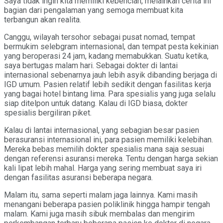
Saya tidak ingin kita memiliki kebencian, melainkan cerita ini
bagian dari pengalaman yang semoga membuat kita
terbangun akan realita.
Canggu, wilayah tersohor sebagai pusat nomad, tempat
bermukim selebgram internasional, dan tempat pesta kekinian
yang beroperasi 24 jam, kadang memabukkan. Suatu ketika,
saya bertugas malam hari. Sebagai dokter di lantai
internasional sebenarnya jauh lebih asyik dibanding berjaga di
IGD umum. Pasien relatif lebih sedikit dengan fasilitas kerja
yang bagai hotel bintang lima. Para spesialis yang juga selalu
siap ditelpon untuk datang. Kalau di IGD biasa, dokter
spesialis bergiliran piket.
Kalau di lantai internasional, yang sebagian besar pasien
berasuransi internasional ini, para pasien memiliki kelebihan.
Mereka bebas memilih dokter spesialis mana saja sesuai
dengan referensi asuransi mereka. Tentu dengan harga sekian
kali lipat lebih mahal. Harga yang sering membuat saya iri
dengan fasilitas asuransi beberapa negara.
Malam itu, sama seperti malam jaga lainnya. Kami masih
menangani beberapa pasien poliklinik hingga hampir tengah
malam. Kami juga masih sibuk membalas dan mengirim