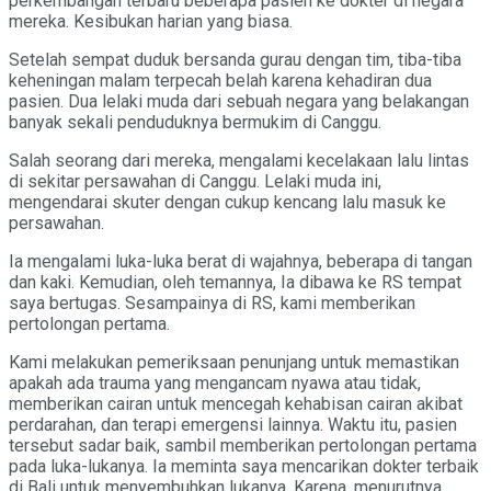
perkembangan terbaru beberapa pasien ke dokter di negara
mereka. Kesibukan harian yang biasa.
Setelah sempat duduk bersanda gurau dengan tim, tiba-tiba
keheningan malam terpecah belah karena kehadiran dua
pasien. Dua lelaki muda dari sebuah negara yang belakangan
banyak sekali penduduknya bermukim di Canggu.
Salah seorang dari mereka, mengalami kecelakaan lalu lintas
di sekitar persawahan di Canggu. Lelaki muda ini,
mengendarai skuter dengan cukup kencang lalu masuk ke
persawahan.
Ia mengalami luka-luka berat di wajahnya, beberapa di tangan
dan kaki. Kemudian, oleh temannya, Ia dibawa ke RS tempat
saya bertugas. Sesampainya di RS, kami memberikan
pertolongan pertama.
Kami melakukan pemeriksaan penunjang untuk memastikan
apakah ada trauma yang mengancam nyawa atau tidak,
memberikan cairan untuk mencegah kehabisan cairan akibat
perdarahan, dan terapi emergensi lainnya. Waktu itu, pasien
tersebut sadar baik, sambil memberikan pertolongan pertama
pada luka-lukanya. Ia meminta saya mencarikan dokter terbaik
di Bali untuk menyembuhkan lukanya. Karena, menurutnya