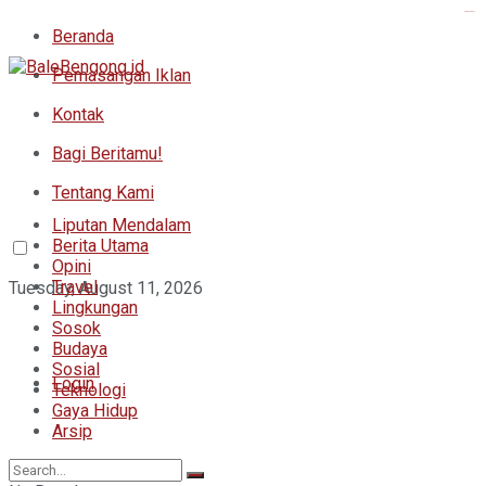
kampungbet
Beranda
Pemasangan Iklan
Kontak
Bagi Beritamu!
Tentang Kami
Liputan Mendalam
Berita Utama
Opini
Travel
Tuesday, August 11, 2026
Lingkungan
Sosok
Budaya
Sosial
Login
Teknologi
Gaya Hidup
Arsip