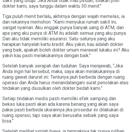
sakit yang dituju. Jika Anda tidak mau pindah, silakan pilih
dokter kami, saya tunggu dalam waktu 30 menit.’’
Tiga puluh menit berlalu, akhirnya dengan wajah memelas, ia
dan rekannya memohon. “Kami menyukai rumah sakit ini,
sangat nyaman. Aku enggak punya banyak uang di ATM, dan
apa yang aku punya di ATM itu adalah semua yang aku punya.
Dan aku tidak memiliki asuransi. Satu-satunya yang aku
harapkan hanyalah kartu kredit. Aku yakin, kau adalah dokter
yang baik, apakah boleh dokter umum merawat lukaku ini? Aku
yakin kau pasti melakukannya dengan baik.’’
Setelah banyak serapah dan tuduhan. Saya menjawab, “Jika
Anda ingin hal tersebut, maka, saya akan melakukannya di
ruang gawat darurat ini. Tentunya jauh berbeda dengan ruang
operasi dan Anda harus menandatangani surat penolakan atas
tindakan yang diusulkan oleh dokter bedah kami.”
Setiap tindakan medis pasti memiliki efek samping dan
bekas luka pasti akan ada karena benang yang akan saya
pakai pasti berbeda ukurannya jika prosedur ini dilakukan di
ruang operasi, tapi saya akan berusaha sebaik yang saya
bisa.”
Setelah melihat jumlah biaya, ia tampaknya tak punya pilihan