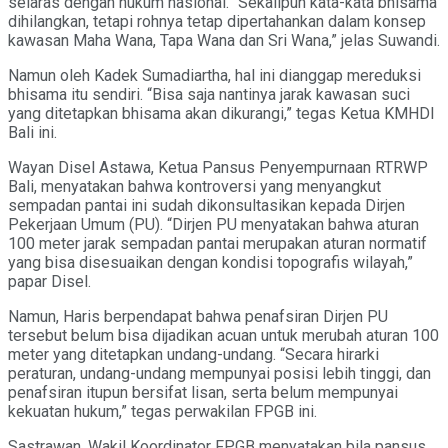
selaras dengan hukum nasional. “Sekalipun kata-kata bhisama
dihilangkan, tetapi rohnya tetap dipertahankan dalam konsep
kawasan Maha Wana, Tapa Wana dan Sri Wana,” jelas Suwandi.
Namun oleh Kadek Sumadiartha, hal ini dianggap mereduksi
bhisama itu sendiri. “Bisa saja nantinya jarak kawasan suci
yang ditetapkan bhisama akan dikurangi,” tegas Ketua KMHDI
Bali ini.
Wayan Disel Astawa, Ketua Pansus Penyempurnaan RTRWP
Bali, menyatakan bahwa kontroversi yang menyangkut
sempadan pantai ini sudah dikonsultasikan kepada Dirjen
Pekerjaan Umum (PU). “Dirjen PU menyatakan bahwa aturan
100 meter jarak sempadan pantai merupakan aturan normatif
yang bisa disesuaikan dengan kondisi topografis wilayah,”
papar Disel.
Namun, Haris berpendapat bahwa penafsiran Dirjen PU
tersebut belum bisa dijadikan acuan untuk merubah aturan 100
meter yang ditetapkan undang-undang. “Secara hirarki
peraturan, undang-undang mempunyai posisi lebih tinggi, dan
penafsiran itupun bersifat lisan, serta belum mempunyai
kekuatan hukum,” tegas perwakilan FPGB ini.
Sastrawan, Wakil Koordinator FPGB menyatakan bila pansus