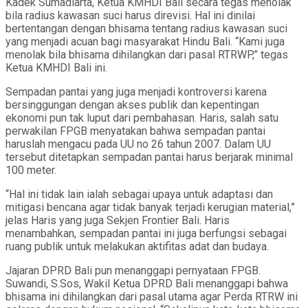
Kadek Sumadiarta, Ketua KMHDI Bali secara tegas menolak
bila radius kawasan suci harus direvisi. Hal ini dinilai
bertentangan dengan bhisama tentang radius kawasan suci
yang menjadi acuan bagi masyarakat Hindu Bali. “Kami juga
menolak bila bhisama dihilangkan dari pasal RTRWP,” tegas
Ketua KMHDI Bali ini.
Sempadan pantai yang juga menjadi kontroversi karena
bersinggungan dengan akses publik dan kepentingan
ekonomi pun tak luput dari pembahasan. Haris, salah satu
perwakilan FPGB menyatakan bahwa sempadan pantai
haruslah mengacu pada UU no 26 tahun 2007. Dalam UU
tersebut ditetapkan sempadan pantai harus berjarak minimal
100 meter.
“Hal ini tidak lain ialah sebagai upaya untuk adaptasi dan
mitigasi bencana agar tidak banyak terjadi kerugian material,”
jelas Haris yang juga Sekjen Frontier Bali. Haris
menambahkan, sempadan pantai ini juga berfungsi sebagai
ruang publik untuk melakukan aktifitas adat dan budaya.
Jajaran DPRD Bali pun menanggapi pernyataan FPGB.
Suwandi, S.Sos, Wakil Ketua DPRD Bali menanggapi bahwa
bhisama ini dihilangkan dari pasal utama agar Perda RTRW ini