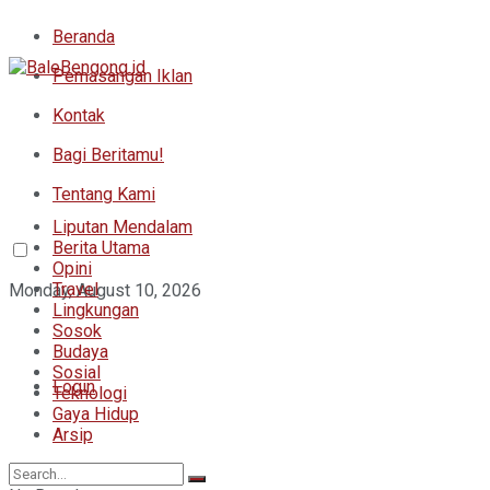
Beranda
Pemasangan Iklan
Kontak
Bagi Beritamu!
Tentang Kami
Liputan Mendalam
Berita Utama
Opini
Travel
Monday, August 10, 2026
Lingkungan
Sosok
Budaya
Sosial
Login
Teknologi
Gaya Hidup
Arsip