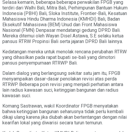
Selasa kemarin, beberapa beberapa perwakilan FPGB yang
terdiri dari Walhi Bali, Mitra Bali, Perhimpunan Bantuan Hukum
Indonesia (PBHI) Bali, Sloka Institute, Frontier-Bali, Kesatuan
Mahasiswa Hindu Dharma Indonesia (KMHDI) Bali, Badan
Eksekutif Mahasiswa (BEM) Unud dan Front Mahasiswa
Nasional (FMN) Denpasar mendatangi gedung DPRD Bali.
Mereka ditemui oleh Wayan Disel Astawa, S.E selaku ketua
pansus RTRW Propinsi Bali serta jajaran DPRD Bali lainnya.
Kedatangan mereka untuk menolak rencana perubahan RTRW
yang dihasilkan pada rapat bupati se-bali yang dimotori
pansus penyempurnaan RTRWP Bali.
Dalam dialog yang berlangsung sekitar satu jam itu, FPGB
menyampaikan dasar-dasar penolakan revisi atas perda
RTRWP. Beberapa poin revisi yang menjadi perhatian antara
lain radius kawasan suci, ketinggian bangunan dan radius
kawasan suci.
Komang Sastrawan, wakil Koordinator FPGB menyatakan
bahwa ketinggian bangunan seharusnya tidak perlu kembali
dikaji ulang karena jika diubah akan bertentangan dengan nilai
kearifan lokal yang diwarisi secara turun temurun.