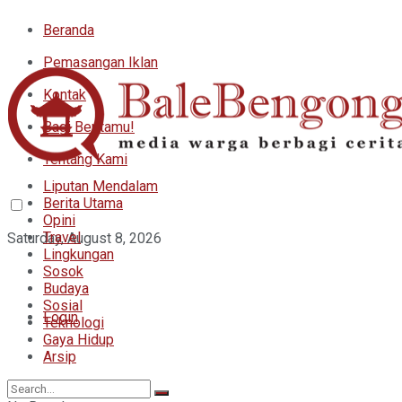
Beranda
Pemasangan Iklan
Kontak
Bagi Beritamu!
Tentang Kami
Liputan Mendalam
Berita Utama
Opini
Travel
Saturday, August 8, 2026
Lingkungan
Sosok
Budaya
Sosial
Login
Teknologi
Gaya Hidup
Arsip