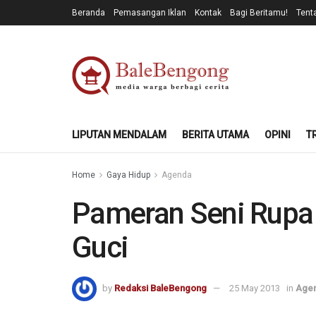
Beranda
Pemasangan Iklan
Kontak
Bagi Beritamu!
Tent
LIPUTAN MENDALAM
BERITA UTAMA
OPINI
T
Home
Gaya Hidup
Agenda
Pameran Seni Rupa 
Guci
by
Redaksi BaleBengong
25 May 2013
in
Age