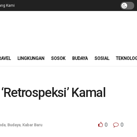
ang Kami
RAVEL
LINGKUNGAN
SOSOK
BUDAYA
SOSIAL
TEKNOLOG
‘Retrospeksi’ Kamal
0
0
nda
,
Budaya
,
Kabar Baru