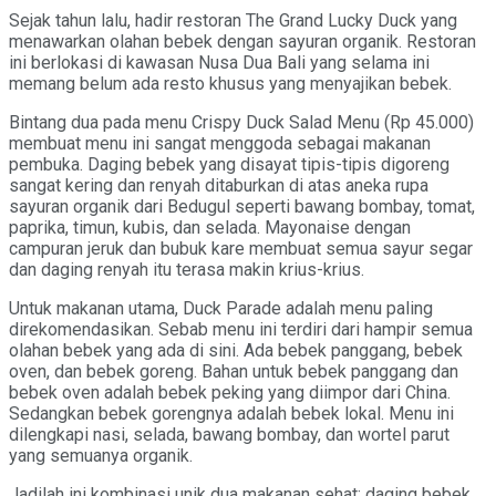
Sejak tahun lalu, hadir restoran The Grand Lucky Duck yang
menawarkan olahan bebek dengan sayuran organik. Restoran
ini berlokasi di kawasan Nusa Dua Bali yang selama ini
memang belum ada resto khusus yang menyajikan bebek.
Bintang dua pada menu Crispy Duck Salad Menu (Rp 45.000)
membuat menu ini sangat menggoda sebagai makanan
pembuka. Daging bebek yang disayat tipis-tipis digoreng
sangat kering dan renyah ditaburkan di atas aneka rupa
sayuran organik dari Bedugul seperti bawang bombay, tomat,
paprika, timun, kubis, dan selada. Mayonaise dengan
campuran jeruk dan bubuk kare membuat semua sayur segar
dan daging renyah itu terasa makin krius-krius.
Untuk makanan utama, Duck Parade adalah menu paling
direkomendasikan. Sebab menu ini terdiri dari hampir semua
olahan bebek yang ada di sini. Ada bebek panggang, bebek
oven, dan bebek goreng. Bahan untuk bebek panggang dan
bebek oven adalah bebek peking yang diimpor dari China.
Sedangkan bebek gorengnya adalah bebek lokal. Menu ini
dilengkapi nasi, selada, bawang bombay, dan wortel parut
yang semuanya organik.
Jadilah ini kombinasi unik dua makanan sehat: daging bebek