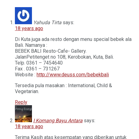
Yahuda Tirta
says:
18 years ago
Di Kuta juga ada resto dengan menu special bebek ala
Bali. Namanya :
BEBEK BALI Resto-Cafe- Gallery.
JalanPetitenget no 108, Kerobokan, Kuta, Bali.
Telp. 0361 – 7454640
Fax . 0361 – 731267
Website :
http://www.deuss.com/bebekbali
Tersedia pula masakan : International, Child &
Vegetarian.
Reply
I Komang Bayu Antara
says:
18 years ago
Terima Kasih atas kesempatan yang diberikan untuk