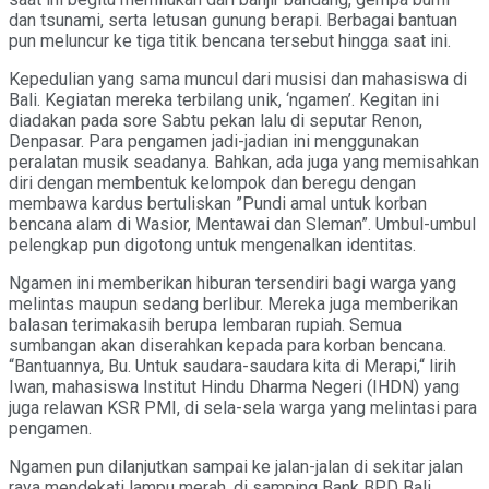
dan tsunami, serta letusan gunung berapi. Berbagai bantuan
pun meluncur ke tiga titik bencana tersebut hingga saat ini.
Kepedulian yang sama muncul dari musisi dan mahasiswa di
Bali. Kegiatan mereka terbilang unik, ‘ngamen’. Kegitan ini
diadakan pada sore Sabtu pekan lalu di seputar Renon,
Denpasar. Para pengamen jadi-jadian ini menggunakan
peralatan musik seadanya. Bahkan, ada juga yang memisahkan
diri dengan membentuk kelompok dan beregu dengan
membawa kardus bertuliskan ”Pundi amal untuk korban
bencana alam di Wasior, Mentawai dan Sleman”. Umbul-umbul
pelengkap pun digotong untuk mengenalkan identitas.
Ngamen ini memberikan hiburan tersendiri bagi warga yang
melintas maupun sedang berlibur. Mereka juga memberikan
balasan terimakasih berupa lembaran rupiah. Semua
sumbangan akan diserahkan kepada para korban bencana.
“Bantuannya, Bu. Untuk saudara-saudara kita di Merapi,“ lirih
Iwan, mahasiswa Institut Hindu Dharma Negeri (IHDN) yang
juga relawan KSR PMI, di sela-sela warga yang melintasi para
pengamen.
Ngamen pun dilanjutkan sampai ke jalan-jalan di sekitar jalan
raya mendekati lampu merah, di samping Bank BPD Bali.