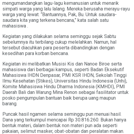
mengumandangkan lagu-lagu kemanusian untuk menarik
simpati warga yang lalu lalang. Mereka berusaha merayu-rayu
warga yang lewat. “Bantuannya, Pak, Bu. Untuk saudara-
saudara kita yang terkena bencana,” kata salah satu
mahasiswa .
Kegiatan yang dilakukan selama seminggu sejak Sabtu
sebelumnya itu terbilang cukup melelahkan. Namun, hal
tersebut diacuhkan para peserta dibandingkan dengan
kesedihan para korban bencana.
Kegiatan ini melibatkan Musisi Kis dan Nanoe Biroe serta
mahasiswa dari berbagai kampus, seperti Badan Eksekutif
Mahasiswa IHDN Denpasar, PMI KSR IHDN, Sekolah Tinggi
Ilmu Kesehatan (Stikes), Universitas Hindu Indonesia (Unhi),
Komite Mahasiswa Hindu Dharma Indonesia (KMHDI), PMI
Daerah Bali dan Warung Mina Renon sebagai fasilitator untuk
posko pengumpulan bantuan baik berupa uang maupun
barang.
Puncak hasil ngamen selama seminggu pun menuai hasil.
Dana yang terkumpul mencapai Rp 30.816.260. Bukan hanya
bentuk materi, dalam bentuk non materi pun ada seperti
pakaian, selimut masker, obat-obatan dan peralatan makan.