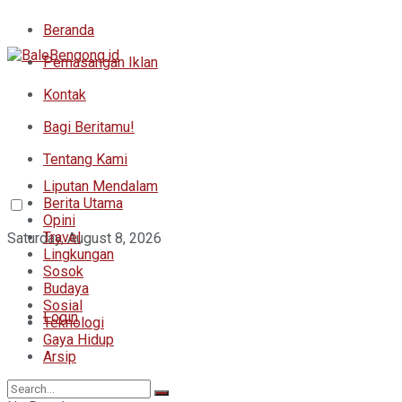
Beranda
Pemasangan Iklan
Kontak
Bagi Beritamu!
Tentang Kami
Liputan Mendalam
Berita Utama
Opini
Travel
Saturday, August 8, 2026
Lingkungan
Sosok
Budaya
Sosial
Login
Teknologi
Gaya Hidup
Arsip