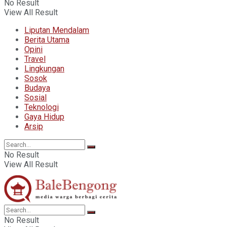
No Result
View All Result
Liputan Mendalam
Berita Utama
Opini
Travel
Lingkungan
Sosok
Budaya
Sosial
Teknologi
Gaya Hidup
Arsip
No Result
View All Result
No Result