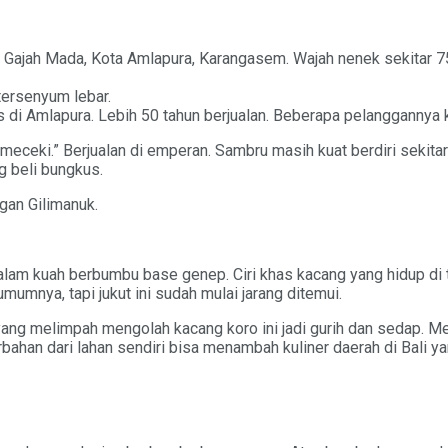
ajah Mada, Kota Amlapura, Karangasem. Wajah nenek sekitar 75 t
tersenyum lebar.
 di Amlapura. Lebih 50 tahun berjualan. Beberapa pelanggannya 
ceki.” Berjualan di emperan. Sambru masih kuat berdiri sekitar
g beli bungkus.
gan Gilimanuk.
dalam kuah berbumbu base genep. Ciri khas kacang yang hidup di
mnya, tapi jukut ini sudah mulai jarang ditemui.
yang melimpah mengolah kacang koro ini jadi gurih dan sedap. M
han dari lahan sendiri bisa menambah kuliner daerah di Bali yan