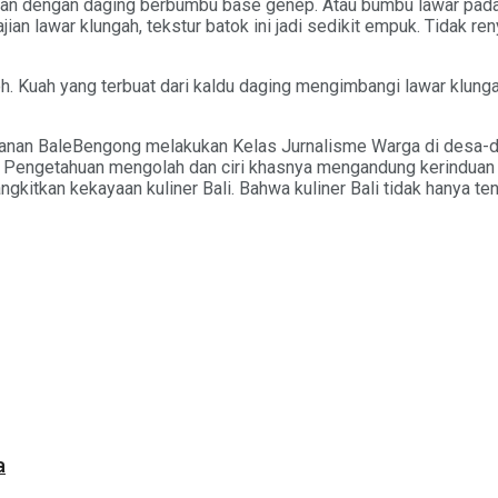
dukan dengan daging berbumbu base genep. Atau bumbu lawar p
an lawar klungah, tekstur batok ini jadi sedikit empuk. Tidak reny
oh. Kuah yang terbuat dari kaldu daging mengimbangi lawar klu
alanan BaleBengong melakukan Kelas Jurnalisme Warga di desa-de
 Pengetahuan mengolah dan ciri khasnya mengandung kerinduan y
kitkan kekayaan kuliner Bali. Bahwa kuliner Bali tidak hanya ten
a