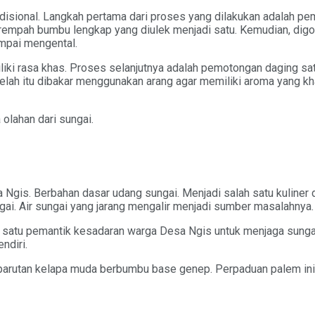
radisional. Langkah pertama dari proses yang dilakukan adalah p
rempah bumbu lengkap yang diulek menjadi satu. Kemudian, digor
mpai mengental.
iki rasa khas. Proses selanjutnya adalah pemotongan daging sat
elah itu dibakar menggunakan arang agar memiliki aroma yang khas
 olahan dari sungai.
Ngis. Berbahan dasar udang sungai. Menjadi salah satu kuliner 
gai. Air sungai yang jarang mengalir menjadi sumber masalahnya.
 satu pemantik kesadaran warga Desa Ngis untuk menjaga sungai 
ndiri.
parutan kelapa muda berbumbu base genep. Perpaduan palem ini