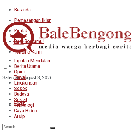
Beranda
Pemasangan Iklan
Kontak
Bagi Beritamu!
Tentang Kami
Liputan Mendalam
Berita Utama
Opini
Travel
Saturday, August 8, 2026
Lingkungan
Sosok
Budaya
Sosial
Login
Teknologi
Gaya Hidup
Arsip