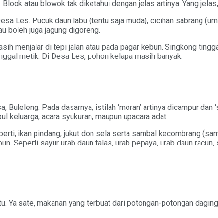
Blook atau blowok tak diketahui dengan jelas artinya. Yang jelas,
 Les. Pucuk daun labu (tentu saja muda), cicihan sabrang (umbi 
au boleh juga jagung digoreng.
ih menjalar di tepi jalan atau pada pagar kebun. Singkong tingga
tinggal metik. Di Desa Les, pohon kelapa masih banyak.
Buleleng. Pada dasarnya, istilah ‘moran’ artinya dicampur dan ‘s
l keluarga, acara syukuran, maupun upacara adat.
rti, ikan pindang, jukut don sela serta sambal kecombrang (samb
bun. Seperti sayur urab daun talas, urab pepaya, urab daun racun
u. Ya sate, makanan yang terbuat dari potongan-potongan daging 