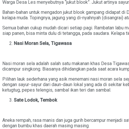
Warga Desa Les menyebutnya “jukut blook”. Jukut artinya sayur. 
Bahan-bahan untuk mengadon jukut blook gampang didapat di Desa
kelapa muda. Topingnya, jagung yang di-nyahnyah (disangrai) at
Semua bahan cukup mudah dicari setiap pagi. Rambatan labu mas
siap panen, bisa minta dulu di tetangga, pada saudara. Kelapa 
Nasi Moran Sela, Tigawasa
Nasi moran sela adalah salah satu makanan khas Desa Tigawasa, 
dicampur singkong. Biasanya dihidangkan pada saat acara kumpu
Pilihan lauk sederhana yang asik menemani nasi moran sela sepe
dengan sayur-sayur dari daun-daun lokal yang ada di sekitar ke
ketugtug, pepes telengis, sambal ikan teri dan sambal.
Sate Lodok, Tembok
Aneka rempah, rasa manis dan juga gurih bercampur menjadi sat
dengan bumbu khas daerah masing masing.