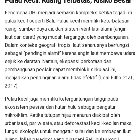
Pulau Kecil: Ruang Terbatas, Risiko Besar
Fenomena UHI menjadi semakin kompleks ketika terjadi di
pulau kecil seperti Bali. Pulau kecil memiliki keterbatasan
ruang, sumber daya air, dan sistem ventilasi alami (angin
laut dan darat) yang mudah terganggu oleh pembangunan.
Dalam konteks geografi tropis, laut seharusnya berfungsi
sebagai “pendingin alami” karena angin laut membawa udara
sejuk ke daratan. Namun, ekspansi perkotaan dan
pembangunan pesisir dapat memblokir sirkulasi ini,
menjadikan pendinginan alami tidak efektif (Leal Filho et al.,
2017).
Pulau kecil juga memiliki ketergantungan tinggi pada
ekosistem pesisir dan hutan hulu sebagai pengatur
mikroiklim. Ketika tutupan hijau menurun diakibat oleh
urbanisasi, pariwisata, atau deforestasi kecil-kecilan maka
fungsi ekologis untuk mengatur suhu dan kelembapan ikut
hilang. Inilah paradoks yang dihadapi Bali: pulau kecil