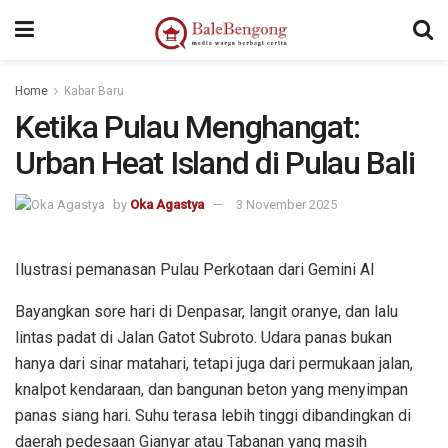
idikotasorong.org
grenetwork.org
Home
Kabar Baru
Ketika Pulau Menghangat:
Urban Heat Island di Pulau Bali
by
Oka Agastya
3 November 2025
Ilustrasi pemanasan Pulau Perkotaan dari Gemini AI
Bayangkan sore hari di Denpasar, langit oranye, dan lalu
lintas padat di Jalan Gatot Subroto. Udara panas bukan
hanya dari sinar matahari, tetapi juga dari permukaan jalan,
knalpot kendaraan, dan bangunan beton yang menyimpan
panas siang hari. Suhu terasa lebih tinggi dibandingkan di
daerah pedesaan Gianyar atau Tabanan yang masih