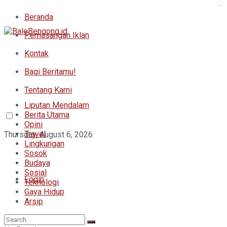
kampungbet
Beranda
Pemasangan Iklan
Kontak
Bagi Beritamu!
Tentang Kami
Liputan Mendalam
Berita Utama
Opini
Travel
Thursday, August 6, 2026
Lingkungan
Sosok
Budaya
Sosial
Login
Teknologi
Gaya Hidup
Arsip