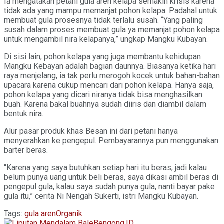
Ia mengatakan petani gula aren kelapa semakin krisis karena
tidak ada yang mampu memanjat pohon kelapa. Padahal untuk
membuat gula prosesnya tidak terlalu susah. “Yang paling
susah dalam proses membuat gula ya memanjat pohon kelapa
untuk mengambil nira kelapanya,” ungkap Mangku Kubayan.
Di sisi lain, pohon kelapa yang juga membantu kehidupan
Mangku Kebayan adalah bagian daunnya. Biasanya ketika hari
raya menjelang, ia tak perlu merogoh kocek untuk bahan-bahan
upacara karena cukup mencari dari pohon kelapa. Hanya saja,
pohon kelapa yang dicari niranya tidak bisa menghasilkan
buah. Karena bakal buahnya sudah diiris dan diambil dalam
bentuk nira.
Alur pasar produk khas Besan ini dari petani hanya
menyerahkan ke pengepul. Pembayarannya pun menggunakan
barter beras.
“Karena yang saya butuhkan setiap hari itu beras, jadi kalau
belum punya uang untuk beli beras, saya dikasi ambil beras di
pengepul gula, kalau saya sudah punya gula, nanti bayar pake
gula itu,” cerita Ni Nengah Sukerti, istri Mangku Kubayan.
Tags:
gula aren
Organik