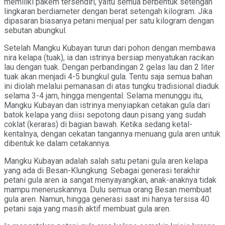
memiliki pakem tersendiri, yaitu semua berbentuk setengah
lingkaran berdiameter dengan berat setengah kilogram. Jika
dipasaran biasanya petani menjual per satu kilogram dengan
sebutan abungkul.
Setelah Mangku Kubayan turun dari pohon dengan membawa
nira kelapa (tuak), ia dan istrinya bersiap menyatukan racikan
lau dengan tuak. Dengan perbandingan 2 gelas lau dan 2 liter
tuak akan menjadi 4-5 bungkul gula. Tentu saja semua bahan
ini diolah melalui pemanasan di atas tungku tradisional diaduk
selama 3-4 jam, hingga mengental. Selama menunggu itu,
Mangku Kubayan dan istrinya menyiapkan cetakan gula dari
batok kelapa yang diisi sepotong daun pisang yang sudah
coklat (keraras) di bagian bawah. Ketika sedang ketal-
kentalnya, dengan cekatan tangannya menuang gula aren untuk
dibentuk ke dalam cetakannya.
Mangku Kubayan adalah salah satu petani gula aren kelapa
yang ada di Besan-Klungkung. Sebagai generasi terakhir
petani gula aren ia sangat menyayangkan, anak-anaknya tidak
mampu meneruskannya. Dulu semua orang Besan membuat
gula aren. Namun, hingga generasi saat ini hanya tersisa 40
petani saja yang masih aktif membuat gula aren.