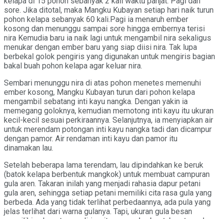
kelapa di 15 pohon sebanyak 2 kali waktu panjat. Pagi dan
sore. Jika ditotal, maka Mangku Kubayan setiap hari naik turun
pohon kelapa sebanyak 60 kali.Pagi ia menaruh ember
kosong dan menunggu sampai sore hingga embernya terisi
nira Kemudia baru ia naik lagi untuk mengambil nira sekaligus
menukar dengan ember baru yang siap diisi nira. Tak lupa
berbekal golok pengiris yang digunakan untuk mengiris bagian
bakal buah pohon kelapa agar keluar nira.
Sembari menunggu nira di atas pohon menetes memenuhi
ember kosong, Mangku Kubayan turun dari pohon kelapa
mengambil sebatang inti kayu nangka. Dengan yakin ia
memegang goloknya, kemudian memotong inti kayu itu ukuran
kecil-kecil sesuai perkiraannya. Selanjutnya, ia menyiapkan air
untuk merendam potongan inti kayu nangka tadi dan dicampur
dengan pamor. Air rendaman inti kayu dan pamor itu
dinamakan lau.
Setelah beberapa lama terendam, lau dipindahkan ke beruk
(batok kelapa berbentuk mangkok) untuk membuat campuran
gula aren. Takaran inilah yang menjadi rahasia dapur petani
gula aren, sehingga setiap petani memiliki cita rasa gula yang
berbeda. Ada yang tidak terlihat perbedaannya, ada pula yang
jelas terlihat dari warna gulanya. Tapi, ukuran gula besan