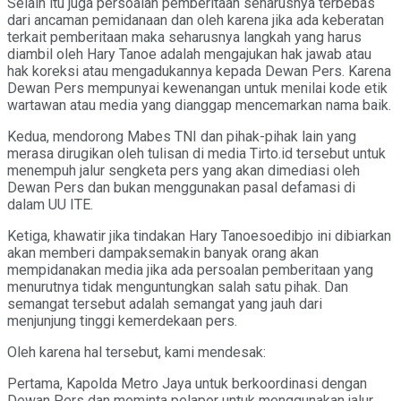
Selain itu juga persoalan pemberitaan seharusnya terbebas
dari ancaman pemidanaan dan oleh karena jika ada keberatan
terkait pemberitaan maka seharusnya langkah yang harus
diambil oleh Hary Tanoe adalah mengajukan hak jawab atau
hak koreksi atau mengadukannya kepada Dewan Pers. Karena
Dewan Pers mempunyai kewenangan untuk menilai kode etik
wartawan atau media yang dianggap mencemarkan nama baik.
Kedua, mendorong Mabes TNI dan pihak-pihak lain yang
merasa dirugikan oleh tulisan di media Tirto.id tersebut untuk
menempuh jalur sengketa pers yang akan dimediasi oleh
Dewan Pers dan bukan menggunakan pasal defamasi di
dalam UU ITE.
Ketiga, khawatir jika tindakan Hary Tanoesoedibjo ini dibiarkan
akan memberi dampaksemakin banyak orang akan
mempidanakan media jika ada persoalan pemberitaan yang
menurutnya tidak menguntungkan salah satu pihak. Dan
semangat tersebut adalah semangat yang jauh dari
menjunjung tinggi kemerdekaan pers.
Oleh karena hal tersebut, kami mendesak:
Pertama, Kapolda Metro Jaya untuk berkoordinasi dengan
Dewan Pers dan meminta pelapor untuk menggunakan jalur