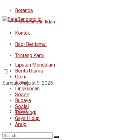
Beranda
Pemasangan Iklan
Kontak
Bagi Beritamu!
Tentang Kami
Liputan Mendalam
Berita Utama
Opini
Travel
Sunday, August 9, 2026
Lingkungan
Sosok
Budaya
Sosial
Login
Teknologi
Gaya Hidup
Arsip