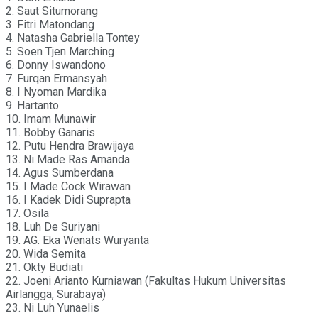
2. Saut Situmorang
3. Fitri Matondang
4. Natasha Gabriella Tontey
5. Soen Tjen Marching
6. Donny Iswandono
7. Furqan Ermansyah
8. I Nyoman Mardika
9. Hartanto
10. Imam Munawir
11. Bobby Ganaris
12. Putu Hendra Brawijaya
13. Ni Made Ras Amanda
14. Agus Sumberdana
15. I Made Cock Wirawan
16. I Kadek Didi Suprapta
17. Osila
18. Luh De Suriyani
19. AG. Eka Wenats Wuryanta
20. Wida Semita
21. Okty Budiati
22. Joeni Arianto Kurniawan (Fakultas Hukum Universitas
Airlangga, Surabaya)
23. Ni Luh Yunaelis