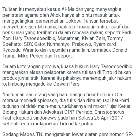
Tulisan itu menyebut kasus Al-Maidah yang menyangkut
penistaan agama oleh Ahok hanyalah pintu masuk untuk
menggulingkan pemerintahan Jokowi. Tulisan tersebut
menyebut sejumlah nama, baik sipil maupun militer aktif dan
pensiunan yang terlibat di dalam rencana makar, seperti: Fadli
Zon, Hary Tanoesoedibjo, Munarman, Kivlan Zein, Tommy
Soeharto, SBY, Gatot Nurmantyo, Prabowo, Ryamizard
Ryacudu, Wiranto dan sejumlah nama lain, termasuk Donald
Trump, Mike Pence dan Freeport.
Dalam keterangan persnya, kuasa hukum Hary Tanoesoedibjo
mengatakan alasan pelaporan karena tulisan di Tirto.id bukan
produk jurnalistik. Karena itu pihaknya menempuh jalur hukum
ketimbang mengadu ke Dewan Pers.
“Ini tulisan dari orang yang baru bangun tidur berilusi. Dia
merasa menjadi spionase, dia tulis dan dimuat, tapi hati-hati
tuduhan ini tidak main-main, tuduhannya ini makar,” ujar Ketua
Bidang Hukum dan Advokasi DPP Perindo, Christophorus
Taufik kepada sindonews pada hari Selasa 25 April 2017
setelah resmi melaporkan Tirto.id ke polisi.
Sedang Mabes TNI mengatakan lewat siaran pers nomor: SP-