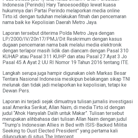
Indonesia (Perindo) Hary Tanoesoedibjo lewat kuasa
hukumnya dari Partai Perindo melaporkan media online
Tirto.id. dengan tuduhan melakukan fitnah dan pencemaran
nama baik ke Kepolisian Daerah Metro Jaya.
Laporan tersebut diterima Polda Metro Jaya dengan
LP/2000/IV/20n17/PMJ/Dit Reskrimum dengan kasus
dugaan pencemaran nama baik melalui media elektronik
dengan terlapor masih lidik dan diancam dengan Pasal 310
KUHAP atau Pasal 311 KUHP dan atau Pasal 27 Ayat 3 Jo
Pasal 45 A Ayat 2 UU RI Nomor 19 Tahun 2016 tentang ITE.
Langkah serupa juga hampir digunakan oleh Markas Besar
Tentara Nasional Indonesia meskipun belakangan sikap TNI
melunak dan tidak jadi melaporkan ke kepolisian, tetapi ke
Dewan Pers.
Laporan ini terjadi sejak dimuatnya tulisan jurnalis investigasi
asal Amerika Serikat, Allan Nairn, di media Tirto.id dengan
judul “Ahok Hanyalah Dalih untuk Makar”. Tulisan tersebut
merupakan alihbahasa dari tulisan Allan Nairn dengan judul
“Trump’s Indonesian Allies in Bed with ISIS-Backed Militia
Seeking to Oust Elected President” yang pertama kali
diluncurkan di situs The Intercept.