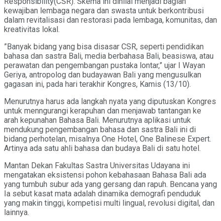
Responsibility(CSR). Skema ini dinilai menjadi bagian
kewajiban lembaga negara dan swasta untuk berkontribusi
dalam revitalisasi dan restorasi pada lembaga, komunitas, dan
kreativitas lokal.
”Banyak bidang yang bisa disasar CSR, seperti pendidikan
bahasa dan sastra Bali, media berbahasa Bali, beasiswa, atau
perawatan dan pengembangan pustaka lontar,” ujar I Wayan
Geriya, antropolog dan budayawan Bali yang mengusulkan
gagasan ini, pada hari terakhir Kongres, Kamis (13/10).
Menurutnya harus ada langkah nyata yang diputuskan Kongres
untuk menngurangi kerapuhan dan menjawab tantangan ke
arah kepunahan Bahasa Bali. Menurutnya aplikasi untuk
mendukung pengembangan bahasa dan sastra Bali ini di
bidang perhotelan, misalnya One Hotel, One Balinese Expert.
Artinya ada satu ahli bahasa dan budaya Bali di satu hotel.
Mantan Dekan Fakultas Sastra Universitas Udayana ini
mengatakan eksistensi pohon kebahasaan Bahasa Bali ada
yang tumbuh subur ada yang gersang dan rapuh. Bencana yang
Ia sebut kasat mata adalah dinamika demografi penduduk
yang makin tinggi, kompetisi multi lingual, revolusi digital, dan
lainnya.