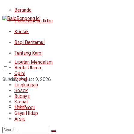
Beranda
Pemasangan Iklan
Kontak
Bagi Beritamu!
Tentang Kami
Liputan Mendalam
Berita Utama
Opini
Travel
Sunday, August 9, 2026
Lingkungan
Sosok
Budaya
Sosial
Login
Teknologi
Gaya Hidup
Arsip