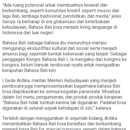
”Ada ruang potensial untuk membuatnya terawat dan
berkembang, seperti komunitas kreatif seperti musisi dan
lagu Bali, lembaga tradisional, pendidikan, dan media,” jelas
Geriya. Ia berharap di era globalisasi dan keterbukaan
kebudayaan, Bahasa Bali bisa menjadi living languange di
Indonesia dan luar negeri.
Bahasa Bali sebagai bahasa ibu menurutnya mampu
mengurangi ekslusifitas kultural dan sosial serta menjadi
amunisi bagi sejumlah bentuk kekerasan yang terjadi. Sebagai
penggagas Kongre Bahasa Bali I, Ia mengakui dari kongres ke
kongres, belum banyak terobosan nyata untuk menguatkan
kerapuhan Bahasa Bali kini.
I Gede Ardika, mantan Menteri Kebudayaan yang menjadi
pembicara juga mempresentasikan bagaimana bahasa Bali
bisa diaplikasikan ke semua kegiatan pariwisata. Misalnya
dalam list menu, pengumuman, dan produk-produk kerajinan.
”Bahasa Bali tidak tumbuh karena tak digunakan. Padahal bisa
digunakan di seluruh aspek kehidupan di sini,” katanya.
Terlebih dengan menggunakan di sejumlah bidang, Ardika
menambahkan Bahasa Bali bisa beradtasi dan berkembang
menjadi basa Bali for special purposes seperti dalam bahasa