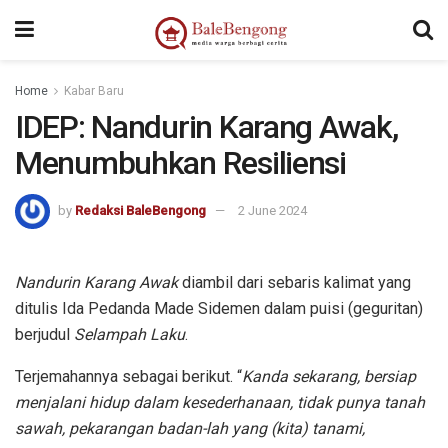
kampungbet
Home
Kabar Baru
IDEP: Nandurin Karang Awak,
Menumbuhkan Resiliensi
by
Redaksi BaleBengong
2 June 2024
Nandurin Karang Awak
diambil dari sebaris kalimat yang
ditulis Ida Pedanda Made Sidemen dalam puisi (geguritan)
berjudul
Selampah Laku
.
Terjemahannya sebagai berikut. “
Kanda sekarang, bersiap
menjalani hidup dalam kesederhanaan, tidak punya tanah
sawah, pekarangan badan-lah yang (kita) tanami,