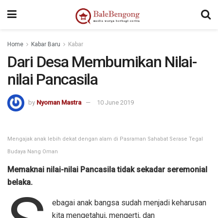
kampungbet
Home
Kabar Baru
Kabar
Dari Desa Membumikan Nilai-
nilai Pancasila
by
Nyoman Mastra
10 June 2019
Mengajak anak lebih dekat dengan alam di Pasraman Sahabat Serase Tegal
Budaya Nang Oman
Memaknai nilai-nilai Pancasila tidak sekadar seremonial
belaka.
ebagai anak bangsa sudah menjadi keharusan
kita mengetahui, mengerti, dan