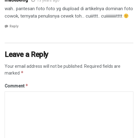
madebelog
13 years ago
wah.. pantesan foto foto yg diupload di artikelnya dominan foto
cowok, ternyata penulisnya cewek toh… cuiiittt.. cuiiiiiiiiiiitttt
Reply
Leave a Reply
Your email address will not be published.
Required fields are
*
marked
*
Comment