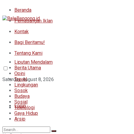
Beranda
Pemasangan Iklan
Kontak
Bagi Beritamu!
Tentang Kami
Liputan Mendalam
Berita Utama
Opini
Travel
Saturday, August 8, 2026
Lingkungan
Sosok
Budaya
Sosial
Login
Teknologi
Gaya Hidup
Arsip