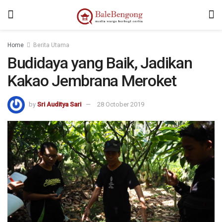
kampungbet
Home
Berita Utama
Budidaya yang Baik, Jadikan
Kakao Jembrana Meroket
by
Sri Auditya Sari
28 October 2019