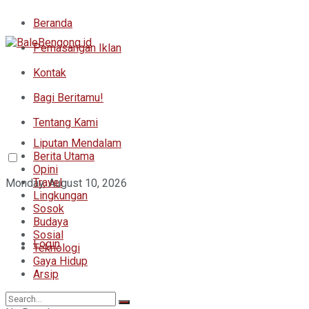
Beranda
Pemasangan Iklan
Kontak
Bagi Beritamu!
Tentang Kami
Liputan Mendalam
Berita Utama
Opini
Travel
Monday, August 10, 2026
Lingkungan
Sosok
Budaya
Sosial
Login
Teknologi
Gaya Hidup
Arsip