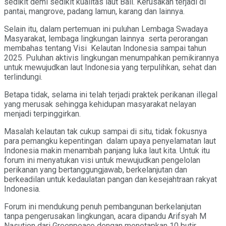
sedikit demi sedikit kualitas laut Bali. Kerusakan terjadi di
pantai, mangrove, padang lamun, karang dan lainnya.
Selain itu, dalam pertemuan ini puluhan Lembaga Swadaya
Masyarakat, lembaga lingkungan lainnya serta perorangan
membahas tentang Visi Kelautan Indonesia sampai tahun
2025. Puluhan aktivis lingkungan menumpahkan pemikirannya
untuk mewujudkan laut Indonesia yang terpulihkan, sehat dan
terlindungi.
Betapa tidak, selama ini telah terjadi praktek perikanan illegal
yang merusak sehingga kehidupan masyarakat nelayan
menjadi terpinggirkan.
Masalah kelautan tak cukup sampai di situ, tidak fokusnya
para pemangku kepentingan dalam upaya penyelamatan laut
Indonesia makin menambah panjang luka laut kita. Untuk itu
forum ini menyatukan visi untuk mewujudkan pengelolan
perikanan yang bertanggungjawab, berkelanjutan dan
berkeadilan untuk kedaulatan pangan dan kesejahtraan rakyat
Indonesia.
Forum ini mendukung penuh pembangunan berkelanjutan
tanpa pengerusakan lingkungan, acara dipandu Arifsyah M
Nasution dari Greenpeace dengan menetapkan 10 butir