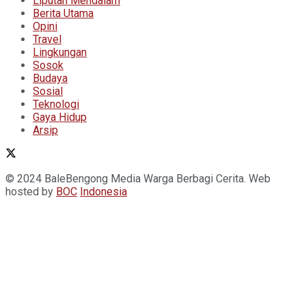
Liputan Mendalam
Berita Utama
Opini
Travel
Lingkungan
Sosok
Budaya
Sosial
Teknologi
Gaya Hidup
Arsip
© 2024 BaleBengong Media Warga Berbagi Cerita. Web
hosted by
BOC
Indonesia