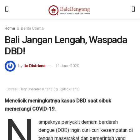
kampungbet
Home
Berita Utama
Bali Jangan Lengah, Waspada
DBD!
by
Ita Distriana
11 June 2020
Ilustrasi: Hary Chandra Krisna (ig : @hckrisna)
Menelisik meningkatnya kasus DBD saat sibuk
memerangi COVID-19.
N
ampaknya penyakit demam berdarah
dengue (DBD) ingin curi-curi kesempatan di
tengah masyarakat dan pemerintah yang