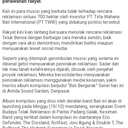
perlawanan rakyat.
Kali ini para musisi yang berkata tidak terhadap rencana
reklamasi seluas 700 hektar oleh investor PT. Tirta Wahana
Bali International (PT TWBI) yang didukung politisi tersebut.
Rakyat kini kian lantang bersuara menolak rencana reklamasi
Teluk Benoa dengan berbagai cara mereka sendiri, baik
dengan cara aksi demontrasi, mendirikan baliho maupun
menyuarakan lewat social media.
Seperti yang ditempuh gerombolan musisi yang selama ini
dikenal getol menyuarakan penolakan reklamasi. Sadar dan
tak mau tanah kelahirannya dijarah, dirusak oleh penjahat
proyek reklamasi, Mereka bersolidaritas menyuarakan
penolakan reklamasi menggunakan media kesenian, yakni
merilis album kompilasi berjudul “Bali Bergerak” Senin hari ini
di Antida Sound Garden, Denpasar.
Album kompilasi yang diisi oleh deratan band Bali ini akan di
launching pada Minggu (19/10) mendatang, serangkaian Event
Budaya Tolak Reklamasi di Pantai Padang Galak, Kesiman.
Band yang terlibat dalam kompilasi ini diantaranya Eco
Defender, The Dissland, Rollfast, Joni Agung & Double T, The