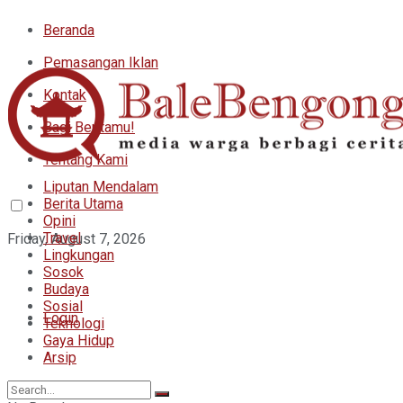
Beranda
Pemasangan Iklan
Kontak
Bagi Beritamu!
Tentang Kami
Liputan Mendalam
Berita Utama
Opini
Travel
Friday, August 7, 2026
Lingkungan
Sosok
Budaya
Sosial
Login
Teknologi
Gaya Hidup
Arsip