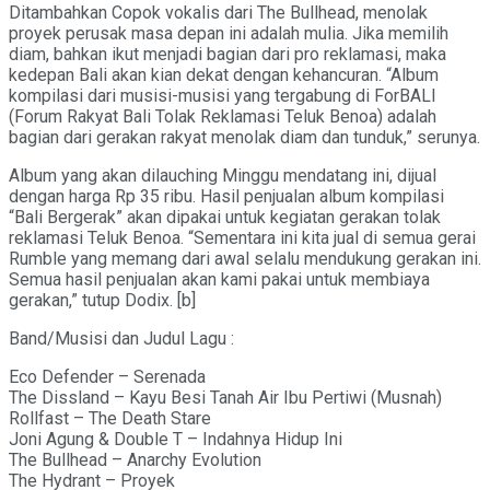
Ditambahkan Copok vokalis dari The Bullhead, menolak
proyek perusak masa depan ini adalah mulia. Jika memilih
diam, bahkan ikut menjadi bagian dari pro reklamasi, maka
kedepan Bali akan kian dekat dengan kehancuran. “Album
kompilasi dari musisi-musisi yang tergabung di ForBALI
(Forum Rakyat Bali Tolak Reklamasi Teluk Benoa) adalah
bagian dari gerakan rakyat menolak diam dan tunduk,” serunya.
Album yang akan dilauching Minggu mendatang ini, dijual
dengan harga Rp 35 ribu. Hasil penjualan album kompilasi
“Bali Bergerak” akan dipakai untuk kegiatan gerakan tolak
reklamasi Teluk Benoa. “Sementara ini kita jual di semua gerai
Rumble yang memang dari awal selalu mendukung gerakan ini.
Semua hasil penjualan akan kami pakai untuk membiaya
gerakan,” tutup Dodix. [b]
Band/Musisi dan Judul Lagu :
Eco Defender – Serenada
The Dissland – Kayu Besi Tanah Air Ibu Pertiwi (Musnah)
Rollfast – The Death Stare
Joni Agung & Double T – Indahnya Hidup Ini
The Bullhead – Anarchy Evolution
The Hydrant – Proyek