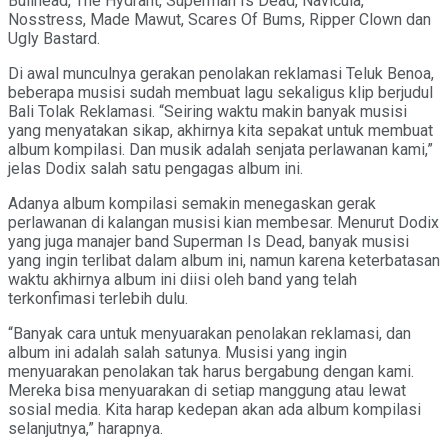
Bullhead, The Hydrant, Superman Is Dead, Navicula,
Nosstress, Made Mawut, Scares Of Bums, Ripper Clown dan
Ugly Bastard.
Di awal munculnya gerakan penolakan reklamasi Teluk Benoa,
beberapa musisi sudah membuat lagu sekaligus klip berjudul
Bali Tolak Reklamasi. “Seiring waktu makin banyak musisi
yang menyatakan sikap, akhirnya kita sepakat untuk membuat
album kompilasi. Dan musik adalah senjata perlawanan kami,”
jelas Dodix salah satu pengagas album ini.
Adanya album kompilasi semakin menegaskan gerak
perlawanan di kalangan musisi kian membesar. Menurut Dodix
yang juga manajer band Superman Is Dead, banyak musisi
yang ingin terlibat dalam album ini, namun karena keterbatasan
waktu akhirnya album ini diisi oleh band yang telah
terkonfimasi terlebih dulu.
“Banyak cara untuk menyuarakan penolakan reklamasi, dan
album ini adalah salah satunya. Musisi yang ingin
menyuarakan penolakan tak harus bergabung dengan kami.
Mereka bisa menyuarakan di setiap manggung atau lewat
sosial media. Kita harap kedepan akan ada album kompilasi
selanjutnya,” harapnya.