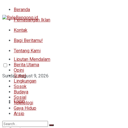
Beranda
Pemasangan Iklan
Kontak
Bagi Beritamu!
Tentang Kami
Liputan Mendalam
Berita Utama
Opini
Travel
Sunday, August 9, 2026
Lingkungan
Sosok
Budaya
Sosial
Login
Teknologi
Gaya Hidup
Arsip