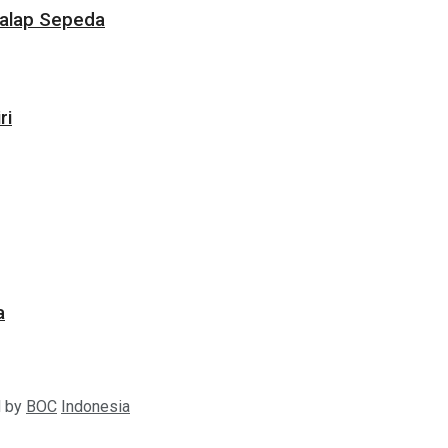
Balap Sepeda
ri
a
d by
BOC
Indonesia