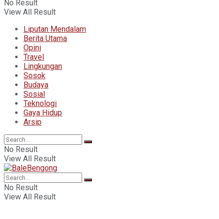
No Result
View All Result
Liputan Mendalam
Berita Utama
Opini
Travel
Lingkungan
Sosok
Budaya
Sosial
Teknologi
Gaya Hidup
Arsip
No Result
View All Result
No Result
View All Result