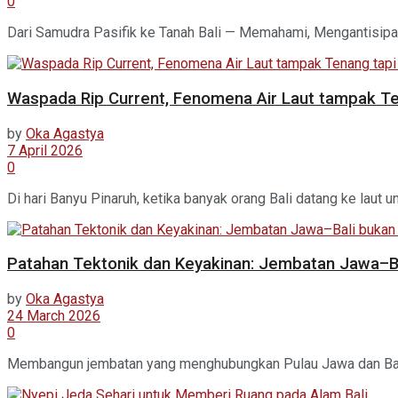
0
Dari Samudra Pasifik ke Tanah Bali — Memahami, Mengantisipas
Waspada Rip Current, Fenomena Air Laut tampak T
by
Oka Agastya
7 April 2026
0
Di hari Banyu Pinaruh, ketika banyak orang Bali datang ke laut u
Patahan Tektonik dan Keyakinan: Jembatan Jawa–Ba
by
Oka Agastya
24 March 2026
0
Membangun jembatan yang menghubungkan Pulau Jawa dan Bali 