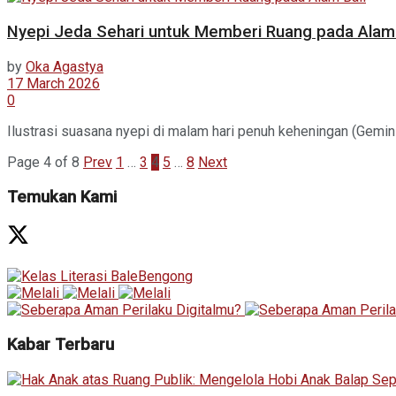
Nyepi Jeda Sehari untuk Memberi Ruang pada Alam 
by
Oka Agastya
17 March 2026
0
Ilustrasi suasana nyepi di malam hari penuh keheningan (Gemini
Page 4 of 8
Prev
1
…
3
4
5
…
8
Next
Temukan Kami
Kabar Terbaru