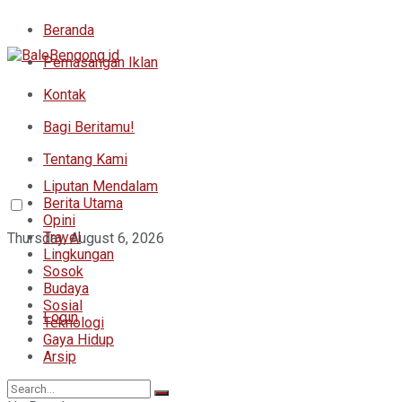
Beranda
Pemasangan Iklan
Kontak
Bagi Beritamu!
Tentang Kami
Liputan Mendalam
Berita Utama
Opini
Travel
Thursday, August 6, 2026
Lingkungan
Sosok
Budaya
Sosial
Login
Teknologi
Gaya Hidup
Arsip