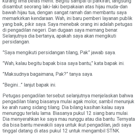
kurang lima belas menit. Begitu sampai di parkiran, langsung
disambut seorang laki-laki berpakaian atas hijau muda-dan
bawah hijau tua, dengan sangat ramah dan membantu saya
memarkirkan kendaraan. Wah, ini baru pemberi layanan publik
yang baik, pikir saya. Saya menebak orang ini adalah petugas
di pengadilan negeri. Dan dugaan saya memang benar.
Selanjutnya dia bertanya, apakah saya akan mengikuti
persidangan.
”Saya mengikuti persidangan tilang, Pak” jawab saya.
”Wah, kalau begitu bapak bisa saya bantu,” kata bapak ini.
”Maksudnya bagaimana, Pak?” tanya saya.
”Begini…” lanjut bapak ini.
Petugas pengadilan tersebut selanjutnya menjelaskan bahwa
pengadilan tilang biasanya mulai agak molor, sambil menunjuk
ke arah ruang sidang tilang. Dia bilang kasihan kalau saya
menunggu terlalu lama. Biasanya pukul 12 siang baru mulai.
Dia menyerahkan ke saya mau nunggu atau dia bantu. Ternyata
dia bisa bantu mewakili saya untuk ikut pengadilan, jadi saya
tinggal datang di atas pukul 12 untuk mengambil STNK.