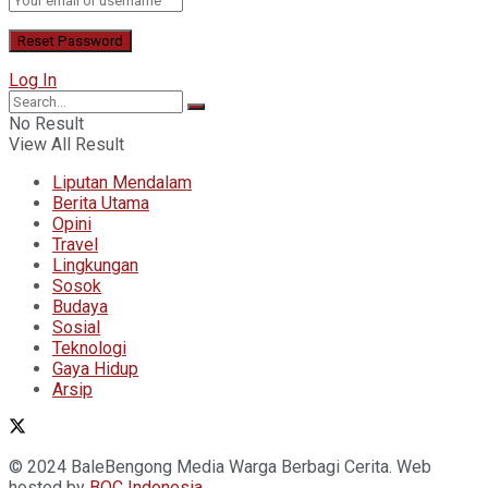
Log In
No Result
View All Result
Liputan Mendalam
Berita Utama
Opini
Travel
Lingkungan
Sosok
Budaya
Sosial
Teknologi
Gaya Hidup
Arsip
© 2024 BaleBengong Media Warga Berbagi Cerita. Web
hosted by
BOC
Indonesia