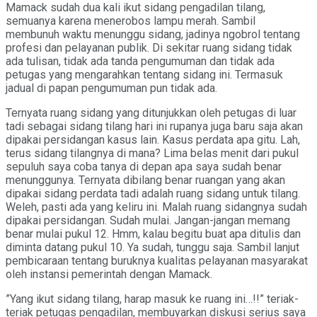
Mamack sudah dua kali ikut sidang pengadilan tilang,
semuanya karena menerobos lampu merah. Sambil
membunuh waktu menunggu sidang, jadinya ngobrol tentang
profesi dan pelayanan publik. Di sekitar ruang sidang tidak
ada tulisan, tidak ada tanda pengumuman dan tidak ada
petugas yang mengarahkan tentang sidang ini. Termasuk
jadual di papan pengumuman pun tidak ada.
Ternyata ruang sidang yang ditunjukkan oleh petugas di luar
tadi sebagai sidang tilang hari ini rupanya juga baru saja akan
dipakai persidangan kasus lain. Kasus perdata apa gitu. Lah,
terus sidang tilangnya di mana? Lima belas menit dari pukul
sepuluh saya coba tanya di depan apa saya sudah benar
menunggunya. Ternyata dibilang benar ruangan yang akan
dipakai sidang perdata tadi adalah ruang sidang untuk tilang.
Weleh, pasti ada yang keliru ini. Malah ruang sidangnya sudah
dipakai persidangan. Sudah mulai. Jangan-jangan memang
benar mulai pukul 12. Hmm, kalau begitu buat apa ditulis dan
diminta datang pukul 10. Ya sudah, tunggu saja. Sambil lanjut
pembicaraan tentang buruknya kualitas pelayanan masyarakat
oleh instansi pemerintah dengan Mamack.
”Yang ikut sidang tilang, harap masuk ke ruang ini…!!” teriak-
teriak petugas pengadilan, membuyarkan diskusi serius saya