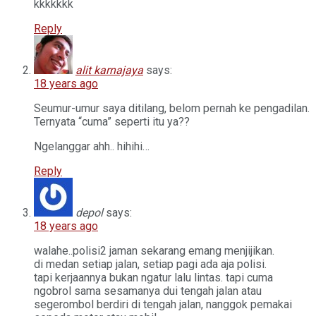
kkkkkkk
Reply
alit karnajaya
says:
18 years ago
Seumur-umur saya ditilang, belom pernah ke pengadilan.
Ternyata “cuma” seperti itu ya??
Ngelanggar ahh.. hihihi…
Reply
depol
says:
18 years ago
walahe..polisi2 jaman sekarang emang menjijikan.
di medan setiap jalan, setiap pagi ada aja polisi.
tapi kerjaannya bukan ngatur lalu lintas. tapi cuma
ngobrol sama sesamanya dui tengah jalan atau
segerombol berdiri di tengah jalan, nanggok pemakai