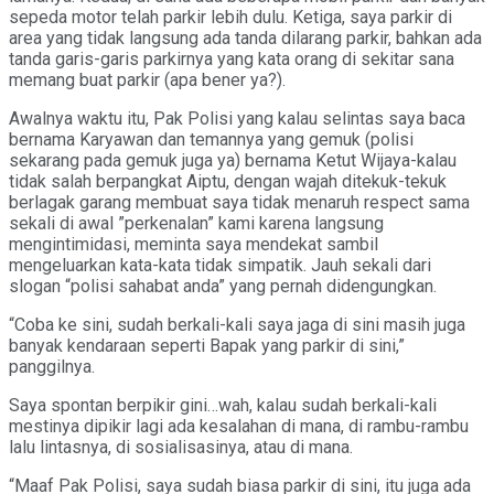
sepeda motor telah parkir lebih dulu. Ketiga, saya parkir di
area yang tidak langsung ada tanda dilarang parkir, bahkan ada
tanda garis-garis parkirnya yang kata orang di sekitar sana
memang buat parkir (apa bener ya?).
Awalnya waktu itu, Pak Polisi yang kalau selintas saya baca
bernama Karyawan dan temannya yang gemuk (polisi
sekarang pada gemuk juga ya) bernama Ketut Wijaya-kalau
tidak salah berpangkat Aiptu, dengan wajah ditekuk-tekuk
berlagak garang membuat saya tidak menaruh respect sama
sekali di awal ”perkenalan” kami karena langsung
mengintimidasi, meminta saya mendekat sambil
mengeluarkan kata-kata tidak simpatik. Jauh sekali dari
slogan “polisi sahabat anda” yang pernah didengungkan.
“Coba ke sini, sudah berkali-kali saya jaga di sini masih juga
banyak kendaraan seperti Bapak yang parkir di sini,”
panggilnya.
Saya spontan berpikir gini…wah, kalau sudah berkali-kali
mestinya dipikir lagi ada kesalahan di mana, di rambu-rambu
lalu lintasnya, di sosialisasinya, atau di mana.
“Maaf Pak Polisi, saya sudah biasa parkir di sini, itu juga ada