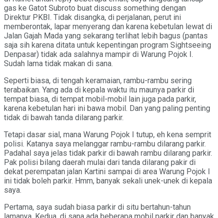
gas ke Gatot Subroto buat discuss something dengan
Direktur PKBI. Tidak disangka, di perjalanan, perut ini
memberontak, lapar menyerang dan karena kebetulan lewat di
Jalan Gajah Mada yang sekarang terlihat lebih bagus (pantas
saja sih karena ditata untuk kepentingan program Sightseeing
Denpasar) tidak ada salahnya mampir di Warung Pojok I.
Sudah lama tidak makan di sana.
Seperti biasa, di tengah keramaian, rambu-rambu sering
terabaikan. Yang ada di kepala waktu itu maunya parkir di
tempat biasa, di tempat mobil-mobil lain juga pada parkir,
karena kebetulan hari ini bawa mobil. Dan yang paling penting
tidak di bawah tanda dilarang parkir.
Tetapi dasar sial, mana Warung Pojok I tutup, eh kena semprit
polisi. Katanya saya melanggar rambu-rambu dilarang parkir.
Padahal saya jelas tidak parkir di bawah rambu dilarang parkir.
Pak polisi bilang daerah mulai dari tanda dilarang pakir di
dekat perempatan jalan Kartini sampai di area Warung Pojok I
ini tidak boleh parkir. Hmm, banyak sekali unek-unek di kepala
saya.
Pertama, saya sudah biasa parkir di situ bertahun-tahun
lamanya. Kedua, di sana ada beberapa mobil parkir dan banyak