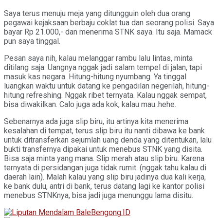
Saya terus menuju meja yang ditungguin oleh dua orang
pegawai kejaksaan berbaju coklat tua dan seorang polisi. Saya
bayar Rp 21.000,- dan menerima STNK saya. Itu saja. Mamack
pun saya tinggal.
Pesan saya nih, kalau melanggar rambu lalu lintas, minta
ditilang saja. Uangnya nggak jadi salam tempel di jalan, tapi
masuk kas negara. Hitung-hitung nyumbang. Ya tinggal
luangkan waktu untuk datang ke pengadilan negerilah, hitung-
hitung refreshing. Nggak ribet ternyata. Kalau nggak sempat,
bisa diwakilkan. Calo juga ada kok, kalau mau..hehe.
Sebenarnya ada juga slip biru, itu artinya kita menerima
kesalahan di tempat, terus slip biru itu nanti dibawa ke bank
untuk ditransferkan sejumlah uang denda yang ditentukan, lalu
bukti transfernya dipakai untuk menebus STNK yang disita.
Bisa saja minta yang mana. Slip merah atau slip biru. Karena
ternyata di persidangan juga tidak rumit. (nggak tahu kalau di
daerah lain). Malah kalau yang slip biru jadinya dua kali kerja,
ke bank dulu, antri di bank, terus datang lagi ke kantor polisi
menebus STNKnya, bisa jadi juga menunggu lama disitu.