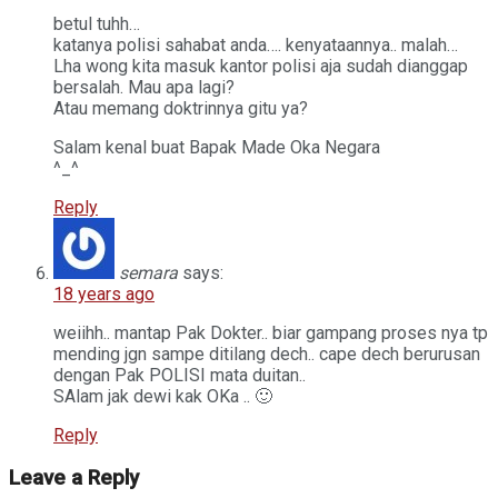
betul tuhh…
katanya polisi sahabat anda…. kenyataannya.. malah…
Lha wong kita masuk kantor polisi aja sudah dianggap
bersalah. Mau apa lagi?
Atau memang doktrinnya gitu ya?
Salam kenal buat Bapak Made Oka Negara
^_^
Reply
semara
says:
18 years ago
weiihh.. mantap Pak Dokter.. biar gampang proses nya tp
mending jgn sampe ditilang dech.. cape dech berurusan
dengan Pak POLISI mata duitan..
SAlam jak dewi kak OKa .. 🙂
Reply
Leave a Reply