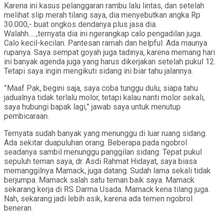
Karena ini kasus pelanggaran rambu lalu lintas, dan setelah
melihat slip merah tilang saya, dia menyebutkan angka Rp
30.000,- buat ongkos dendanya plus jasa dia.
Walahh…..,ternyata dia ini ngerangkap calo pengadilan juga.
Calo kecil-kecilan. Pantesan ramah dan helpful. Ada maunya
rupanya. Saya sempat goyah juga tadinya, karena memang hari
ini banyak agenda juga yang harus dikerjakan setelah pukul 12.
Tetapi saya ingin mengikuti sidang ini biar tahu jalannya.
”Maaf Pak, begini saja, saya coba tunggu dulu, siapa tahu
jadualnya tidak terlalu molor, tetapi kalau nanti molor sekali,
saya hubungi bapak lagi,” jawab saya untuk menutup
pembicaraan.
Ternyata sudah banyak yang menunggu di luar ruang sidang.
Ada sekitar duapuluhan orang. Beberapa pada ngobrol
seadanya sambil menunggu panggilan sidang. Tepat pukul
sepuluh teman saya, dr. Asdi Rahmat Hidayat, saya biasa
memanggilnya Mamack, juga datang. Sudah lama sekali tidak
berjumpa. Mamack salah satu teman baik saya. Mamack
sekarang kerja di RS Darma Usada. Mamack kena tilang juga.
Nah, sekarang jadi lebih asik, karena ada temen ngobrol
beneran.