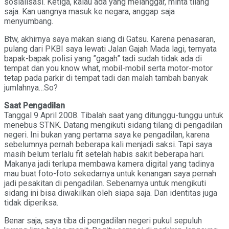
sosialisasi. Ketiga, kalau ada yang melanggar, minta tilang
saja. Kan uangnya masuk ke negara, anggap saja
menyumbang.
Btw, akhirnya saya makan siang di Gatsu. Karena penasaran,
pulang dari PKBI saya lewati Jalan Gajah Mada lagi, ternyata
bapak-bapak polisi yang ”gagah” tadi sudah tidak ada di
tempat dan you know what, mobil-mobil serta motor-motor
tetap pada parkir di tempat tadi dan malah tambah banyak
jumlahnya…So?
Saat Pengadilan
Tanggal 9 April 2008. Tibalah saat yang ditunggu-tunggu untuk
menebus STNK. Datang mengikuti sidang tilang di pengadilan
negeri. Ini bukan yang pertama saya ke pengadilan, karena
sebelumnya pernah beberapa kali menjadi saksi. Tapi saya
masih belum terlalu fit setelah habis sakit beberapa hari.
Makanya jadi terlupa membawa kamera digital yang tadinya
mau buat foto-foto sekedarnya untuk kenangan saya pernah
jadi pesakitan di pengadilan. Sebenarnya untuk mengikuti
sidang ini bisa diwakilkan oleh siapa saja. Dan identitas juga
tidak diperiksa.
Benar saja, saya tiba di pengadilan negeri pukul sepuluh