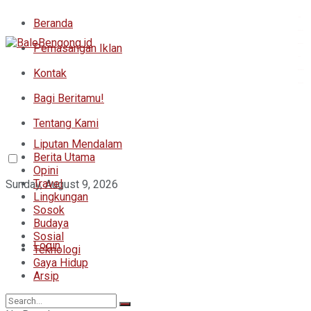
Beranda
Togel
situs slot
Pemasangan Iklan
situs toto
toto
Kontak
bandar toto
situs togel
Bagi Beritamu!
Tentang Kami
Liputan Mendalam
Berita Utama
Opini
Travel
Sunday, August 9, 2026
Lingkungan
Sosok
Budaya
Sosial
Login
Teknologi
Gaya Hidup
Arsip