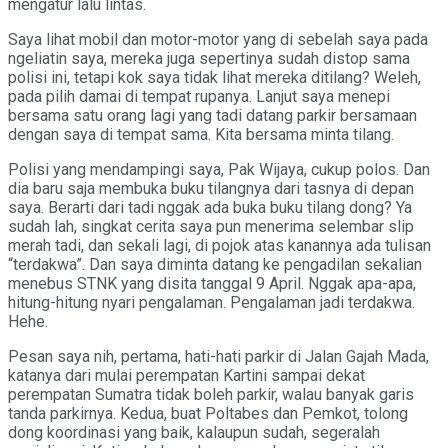
mengatur lalu lintas.
Saya lihat mobil dan motor-motor yang di sebelah saya pada
ngeliatin saya, mereka juga sepertinya sudah distop sama
polisi ini, tetapi kok saya tidak lihat mereka ditilang? Weleh,
pada pilih damai di tempat rupanya. Lanjut saya menepi
bersama satu orang lagi yang tadi datang parkir bersamaan
dengan saya di tempat sama. Kita bersama minta tilang.
Polisi yang mendampingi saya, Pak Wijaya, cukup polos. Dan
dia baru saja membuka buku tilangnya dari tasnya di depan
saya. Berarti dari tadi nggak ada buka buku tilang dong? Ya
sudah lah, singkat cerita saya pun menerima selembar slip
merah tadi, dan sekali lagi, di pojok atas kanannya ada tulisan
“terdakwa”. Dan saya diminta datang ke pengadilan sekalian
menebus STNK yang disita tanggal 9 April. Nggak apa-apa,
hitung-hitung nyari pengalaman. Pengalaman jadi terdakwa.
Hehe.
Pesan saya nih, pertama, hati-hati parkir di Jalan Gajah Mada,
katanya dari mulai perempatan Kartini sampai dekat
perempatan Sumatra tidak boleh parkir, walau banyak garis
tanda parkirnya. Kedua, buat Poltabes dan Pemkot, tolong
dong koordinasi yang baik, kalaupun sudah, segeralah