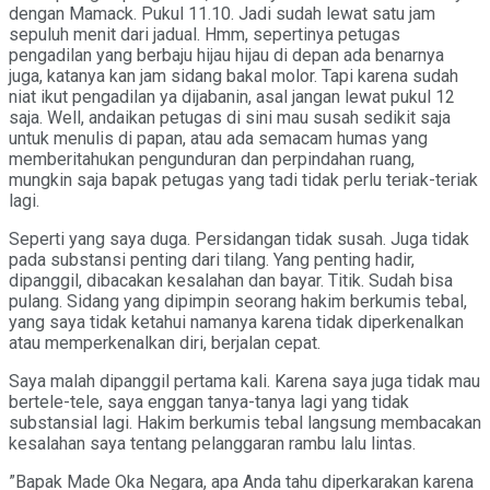
dengan Mamack. Pukul 11.10. Jadi sudah lewat satu jam
sepuluh menit dari jadual. Hmm, sepertinya petugas
pengadilan yang berbaju hijau hijau di depan ada benarnya
juga, katanya kan jam sidang bakal molor. Tapi karena sudah
niat ikut pengadilan ya dijabanin, asal jangan lewat pukul 12
saja. Well, andaikan petugas di sini mau susah sedikit saja
untuk menulis di papan, atau ada semacam humas yang
memberitahukan pengunduran dan perpindahan ruang,
mungkin saja bapak petugas yang tadi tidak perlu teriak-teriak
lagi.
Seperti yang saya duga. Persidangan tidak susah. Juga tidak
pada substansi penting dari tilang. Yang penting hadir,
dipanggil, dibacakan kesalahan dan bayar. Titik. Sudah bisa
pulang. Sidang yang dipimpin seorang hakim berkumis tebal,
yang saya tidak ketahui namanya karena tidak diperkenalkan
atau memperkenalkan diri, berjalan cepat.
Saya malah dipanggil pertama kali. Karena saya juga tidak mau
bertele-tele, saya enggan tanya-tanya lagi yang tidak
substansial lagi. Hakim berkumis tebal langsung membacakan
kesalahan saya tentang pelanggaran rambu lalu lintas.
”Bapak Made Oka Negara, apa Anda tahu diperkarakan karena