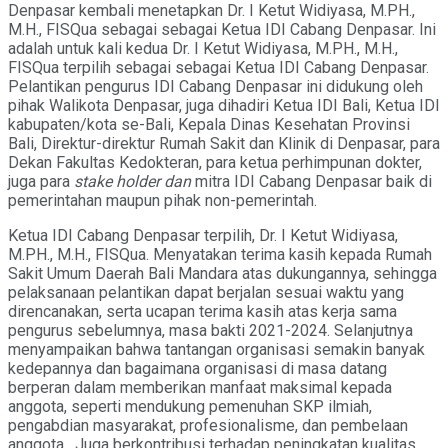
Denpasar kembali menetapkan Dr. I Ketut Widiyasa, M.PH.,
M.H., FISQua sebagai sebagai Ketua IDI Cabang Denpasar. Ini
adalah untuk kali kedua Dr. I Ketut Widiyasa, M.PH., M.H.,
FISQua terpilih sebagai sebagai Ketua IDI Cabang Denpasar.
Pelantikan pengurus IDI Cabang Denpasar ini didukung oleh
pihak Walikota Denpasar, juga dihadiri Ketua IDI Bali, Ketua IDI
kabupaten/kota se-Bali, Kepala Dinas Kesehatan Provinsi
Bali, Direktur-direktur Rumah Sakit dan Klinik di Denpasar, para
Dekan Fakultas Kedokteran, para ketua perhimpunan dokter,
juga para
stake holder dan
mitra IDI Cabang Denpasar baik di
pemerintahan maupun pihak non-pemerintah.
Ketua IDI Cabang Denpasar terpilih, Dr. I Ketut Widiyasa,
M.PH., M.H., FISQua. Menyatakan terima kasih kepada Rumah
Sakit Umum Daerah Bali Mandara atas dukungannya, sehingga
pelaksanaan pelantikan dapat berjalan sesuai waktu yang
direncanakan, serta ucapan terima kasih atas kerja sama
pengurus sebelumnya, masa bakti 2021-2024. Selanjutnya
menyampaikan bahwa tantangan organisasi semakin banyak
kedepannya dan bagaimana organisasi di masa datang
berperan dalam memberikan manfaat maksimal kepada
anggota, seperti mendukung pemenuhan SKP ilmiah,
pengabdian masyarakat, profesionalisme, dan pembelaan
anggota. Juga berkontribusi terhadap peningkatan kualitas