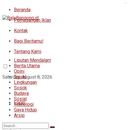
kampungbet
Beranda
Pemasangan Iklan
Kontak
Bagi Beritamu!
Tentang Kami
Liputan Mendalam
Berita Utama
Opini
Travel
Saturday, August 8, 2026
Lingkungan
Sosok
Budaya
Sosial
Login
Teknologi
Gaya Hidup
Arsip