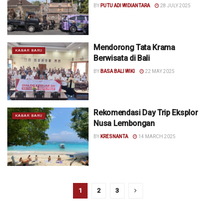
BY
PUTU ADI WIDIANTARA
28 JULY 2025
Mendorong Tata Krama
KABAR BARU
Berwisata di Bali
BY
BASA BALI WIKI
22 MAY 2025
Rekomendasi Day Trip Eksplor
KABAR BARU
Nusa Lembongan
BY
KRESNANTA
14 MARCH 2025
1
2
3