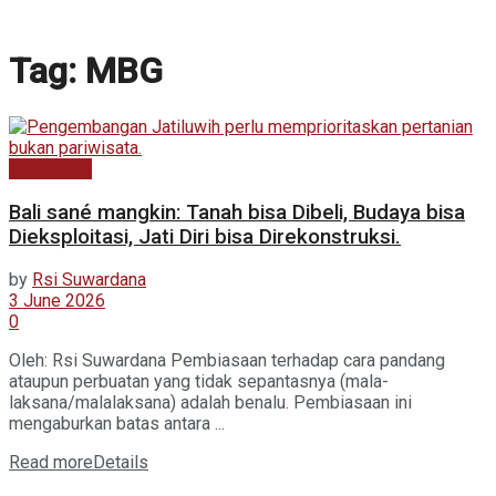
Tag:
MBG
Kabar Baru
Bali sané mangkin: Tanah bisa Dibeli, Budaya bisa
Dieksploitasi, Jati Diri bisa Direkonstruksi.
by
Rsi Suwardana
3 June 2026
0
Oleh: Rsi Suwardana Pembiasaan terhadap cara pandang
ataupun perbuatan yang tidak sepantasnya (mala-
laksana/malalaksana) adalah benalu. Pembiasaan ini
mengaburkan batas antara ...
Read more
Details