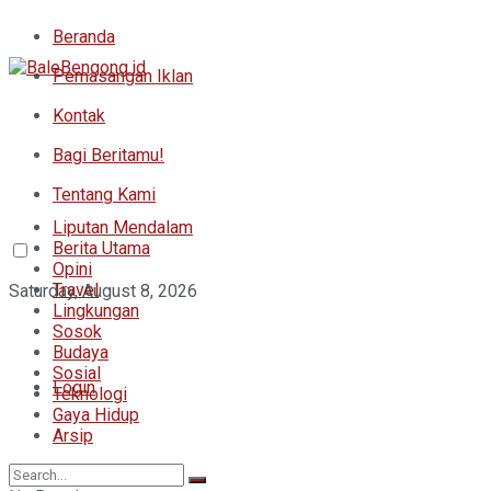
Beranda
Pemasangan Iklan
Kontak
Bagi Beritamu!
Tentang Kami
Liputan Mendalam
Berita Utama
Opini
Travel
Saturday, August 8, 2026
Lingkungan
Sosok
Budaya
Sosial
Login
Teknologi
Gaya Hidup
Arsip